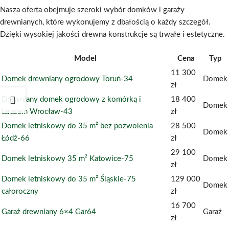
Nasza oferta obejmuje szeroki wybór domków i garaży
drewnianych, które wykonujemy z dbałością o każdy szczegół.
Dzięki wysokiej jakości drewna konstrukcje są trwałe i estetyczne.
Model
Cena
Typ
11 300
Domek drewniany ogrodowy Toruń-34
Domek
zł
Drewniany domek ogrodowy z komórką i
18 400
Domek
tarasem Wrocław-43
zł
Domek letniskowy do 35 m² bez pozwolenia
28 500
Domek
Łódź-66
zł
29 100
Domek letniskowy 35 m² Katowice-75
Domek
zł
Domek letniskowy do 35 m² Śląskie-75
129 000
Domek
całoroczny
zł
16 700
Garaż drewniany 6×4 Gar64
Garaż
zł