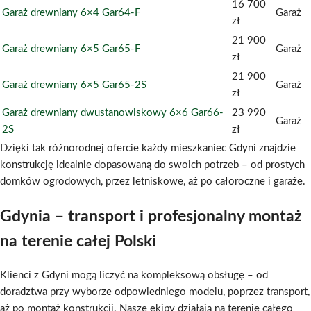
16 700
Garaż drewniany 6×4 Gar64-F
Garaż
zł
21 900
Garaż drewniany 6×5 Gar65-F
Garaż
zł
21 900
Garaż drewniany 6×5 Gar65-2S
Garaż
zł
Garaż drewniany dwustanowiskowy 6×6 Gar66-
23 990
Garaż
2S
zł
Dzięki tak różnorodnej ofercie każdy mieszkaniec Gdyni znajdzie
konstrukcję idealnie dopasowaną do swoich potrzeb – od prostych
domków ogrodowych, przez letniskowe, aż po całoroczne i garaże.
Gdynia – transport i profesjonalny montaż
na terenie całej Polski
Klienci z Gdyni mogą liczyć na kompleksową obsługę – od
doradztwa przy wyborze odpowiedniego modelu, poprzez transport,
aż po montaż konstrukcji. Nasze ekipy działają na terenie całego