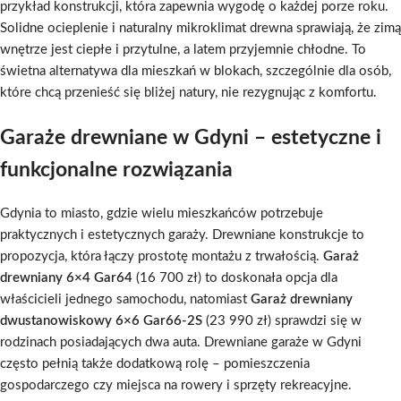
przykład konstrukcji, która zapewnia wygodę o każdej porze roku.
Solidne ocieplenie i naturalny mikroklimat drewna sprawiają, że zimą
wnętrze jest ciepłe i przytulne, a latem przyjemnie chłodne. To
świetna alternatywa dla mieszkań w blokach, szczególnie dla osób,
które chcą przenieść się bliżej natury, nie rezygnując z komfortu.
Garaże drewniane w Gdyni – estetyczne i
funkcjonalne rozwiązania
Gdynia to miasto, gdzie wielu mieszkańców potrzebuje
praktycznych i estetycznych garaży. Drewniane konstrukcje to
propozycja, która łączy prostotę montażu z trwałością.
Garaż
drewniany 6×4 Gar64
(16 700 zł) to doskonała opcja dla
właścicieli jednego samochodu, natomiast
Garaż drewniany
dwustanowiskowy 6×6 Gar66-2S
(23 990 zł) sprawdzi się w
rodzinach posiadających dwa auta. Drewniane garaże w Gdyni
często pełnią także dodatkową rolę – pomieszczenia
gospodarczego czy miejsca na rowery i sprzęty rekreacyjne.