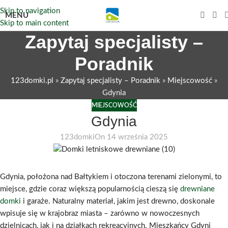
Skip to navigation
MENU
Skip to main content
Zapytaj specjalisty –
Poradnik
123domki.pl
»
Zapytaj specjalisty – Poradnik
»
Miejscowość
»
Gdynia
MIEJSCOWOŚĆ
Gdynia
123domki
On 14 września 2025
Gdynia, położona nad Bałtykiem i otoczona terenami zielonymi, to
miejsce, gdzie coraz większą popularnością cieszą się
drewniane
domki
i garaże. Naturalny materiał, jakim jest drewno, doskonale
wpisuje się w krajobraz miasta – zarówno w nowoczesnych
dzielnicach, jak i na działkach rekreacyjnych. Mieszkańcy Gdyni