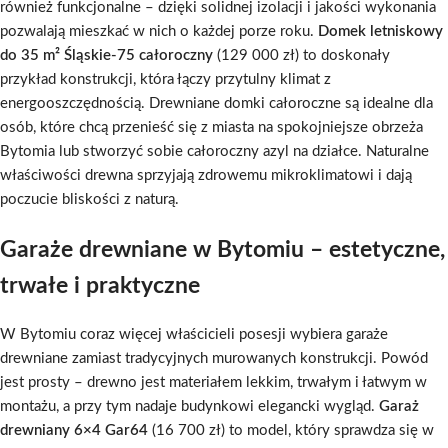
również funkcjonalne – dzięki solidnej izolacji i jakości wykonania
pozwalają mieszkać w nich o każdej porze roku.
Domek letniskowy
do 35 m² Śląskie-75 całoroczny
(129 000 zł) to doskonały
przykład konstrukcji, która łączy przytulny klimat z
energooszczędnością. Drewniane domki całoroczne są idealne dla
osób, które chcą przenieść się z miasta na spokojniejsze obrzeża
Bytomia lub stworzyć sobie całoroczny azyl na działce. Naturalne
właściwości drewna sprzyjają zdrowemu mikroklimatowi i dają
poczucie bliskości z naturą.
Garaże drewniane w Bytomiu – estetyczne,
trwałe i praktyczne
W Bytomiu coraz więcej właścicieli posesji wybiera garaże
drewniane zamiast tradycyjnych murowanych konstrukcji. Powód
jest prosty – drewno jest materiałem lekkim, trwałym i łatwym w
montażu, a przy tym nadaje budynkowi elegancki wygląd.
Garaż
drewniany 6×4 Gar64
(16 700 zł) to model, który sprawdza się w