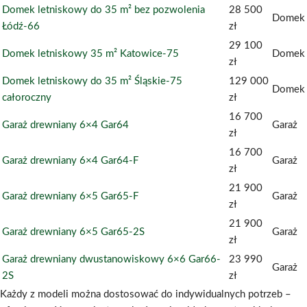
Domek letniskowy do 35 m² bez pozwolenia
28 500
Domek
Łódź-66
zł
29 100
Domek letniskowy 35 m² Katowice-75
Domek
zł
Domek letniskowy do 35 m² Śląskie-75
129 000
Domek
całoroczny
zł
16 700
Garaż drewniany 6×4 Gar64
Garaż
zł
16 700
Garaż drewniany 6×4 Gar64-F
Garaż
zł
21 900
Garaż drewniany 6×5 Gar65-F
Garaż
zł
21 900
Garaż drewniany 6×5 Gar65-2S
Garaż
zł
Garaż drewniany dwustanowiskowy 6×6 Gar66-
23 990
Garaż
2S
zł
Każdy z modeli można dostosować do indywidualnych potrzeb –