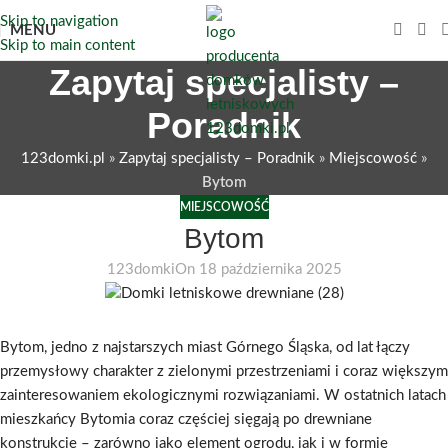
Skip to navigation
MENU
Skip to main content
Zapytaj specjalisty –
Poradnik
123domki.pl
»
Zapytaj specjalisty – Poradnik
»
Miejscowość
»
Bytom
MIEJSCOWOŚĆ
Bytom
123domki
On 18 października 2025
Bytom, jedno z najstarszych miast Górnego Śląska, od lat łączy
przemysłowy charakter z zielonymi przestrzeniami i coraz większym
zainteresowaniem ekologicznymi rozwiązaniami. W ostatnich latach
mieszkańcy Bytomia coraz częściej sięgają po drewniane
konstrukcje – zarówno jako element ogrodu, jak i w formie