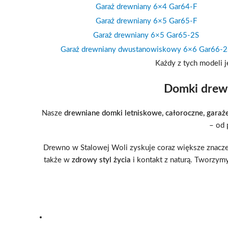
Garaż drewniany 6×4 Gar64-F
Garaż drewniany 6×5 Gar65-F
Garaż drewniany 6×5 Gar65-2S
Garaż drewniany dwustanowiskowy 6×6 Gar66-2
Każdy z tych modeli 
Domki drewn
Nasze
drewniane domki letniskowe, całoroczne, garaż
– od 
Drewno w Stalowej Woli zyskuje coraz większe znaczeni
także w
zdrowy styl życia
i kontakt z naturą. Tworzym