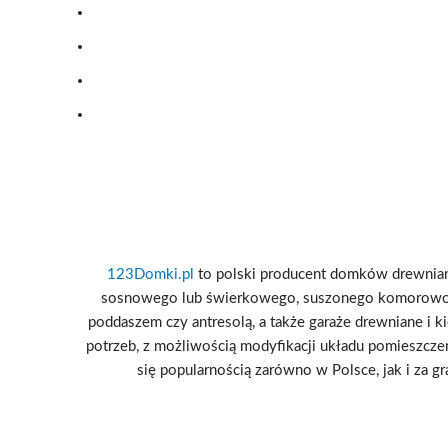
123Domki.pl
to polski producent domków drewniany
sosnowego lub świerkowego, suszonego komorowo i
poddaszem czy antresolą, a także garaże drewniane i k
potrzeb, z możliwością modyfikacji układu pomieszcze
się popularnością zarówno w Polsce, jak i za g