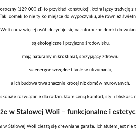
łoroczny
(129 000 zł) to przykład konstrukcji, która łączy tradycję
Taki domek to nie tylko miejsce do wypoczynku, ale również świetn
Woli coraz więcej osób decyduje się na całoroczne domki drewnian
są
ekologiczne
i przyjazne środowisku,
mają
naturalny mikroklimat
, sprzyjający zdrowiu,
są
energooszczędne
i tanie w utrzymaniu,
a ich budowa trwa znacznie krócej niż domów murowanych.
skonałe rozwiązanie dla rodzin, które cenią komfort, styl i bliskość n
e w Stalowej Woli – funkcjonalne i estety
 w Stalowej Woli cieszą się
drewniane garaże
. Ich atutem jest nie