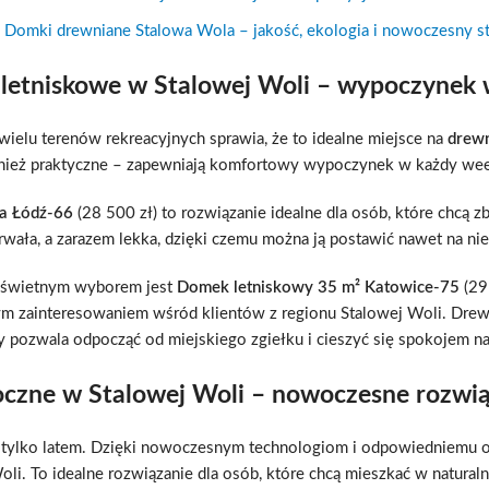
Domki drewniane Stalowa Wola – jakość, ekologia i nowoczesny st
letniskowe w Stalowej Woli – wypoczynek w
wielu terenów rekreacyjnych sprawia, że to idealne miejsce na
drewn
wnież praktyczne – zapewniają komfortowy wypoczynek w każdy wee
a Łódź-66
(28 500 zł) to rozwiązanie idealne dla osób, które chcą
rwała, a zarazem lekka, dzięki czemu można ją postawić nawet na niew
y, świetnym wyborem jest
Domek letniskowy 35 m² Katowice-75
(29
dużym zainteresowaniem wśród klientów z regionu Stalowej Woli. Dre
y pozwala odpocząć od miejskiego zgiełku i cieszyć się spokojem na
czne w Stalowej Woli – nowoczesne rozwi
e tylko latem. Dzięki nowoczesnym technologiom i odpowiedniemu o
li. To idealne rozwiązanie dla osób, które chcą mieszkać w natural