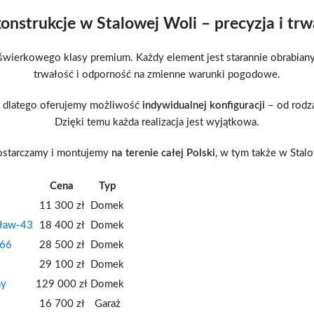
nstrukcje w Stalowej Woli – precyzja i trw
ierkowego klasy premium. Każdy element jest starannie obrabiany
trwałość i odporność na zmienne warunki pogodowe.
y, dlatego oferujemy możliwość
indywidualnej konfiguracji
– od rodza
Dzięki temu każda realizacja jest wyjątkowa.
ostarczamy i montujemy
na terenie całej Polski
, w tym także w Stalo
Cena
Typ
11 300 zł
Domek
cław-43
18 400 zł
Domek
-66
28 500 zł
Domek
29 100 zł
Domek
ny
129 000 zł
Domek
16 700 zł
Garaż