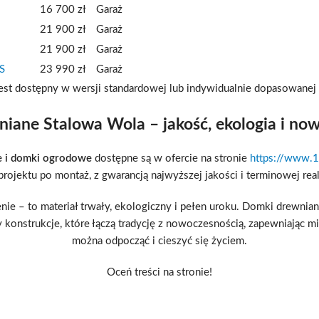
16 700 zł
Garaż
21 900 zł
Garaż
21 900 zł
Garaż
S
23 990 zł
Garaż
jest dostępny w wersji standardowej lub indywidualnie dopasowanej 
iane Stalowa Wola – jakość, ekologia i now
e i domki ogrodowe
dostępne są w ofercie na stronie
https://www.1
projektu po montaż, z gwarancją najwyższej jakości i terminowej reali
e – to materiał trwały, ekologiczny i pełen uroku. Domki drewniane 
y konstrukcje, które łączą tradycję z nowoczesnością, zapewniając 
można odpocząć i cieszyć się życiem.
Oceń treści na stronie!