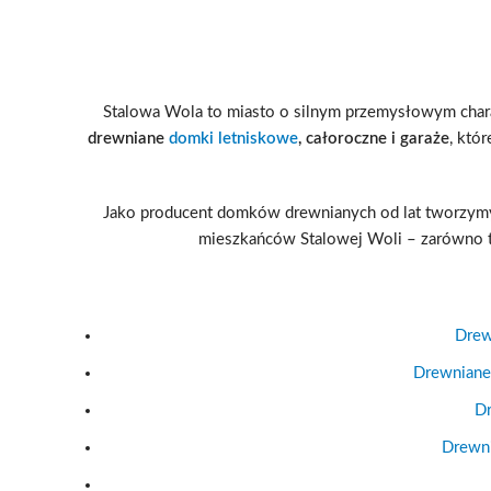
Stalowa Wola to miasto o silnym przemysłowym charak
drewniane
domki letniskowe
, całoroczne i garaże
, któ
Jako producent domków drewnianych od lat tworzymy 
mieszkańców Stalowej Woli – zarówno ty
Drew
Drewniane
Dr
Drewni