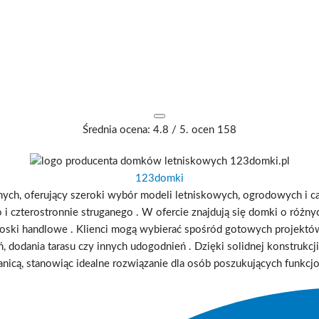
Średnia ocena:
4.8
/ 5. ocen
158
123domki
ch, oferujący szeroki wybór modeli letniskowych, ogrodowych i c
 czterostronnie struganego
.
W ofercie znajdują się domki o różnych
ioski handlowe
.
Klienci mogą wybierać spośród gotowych projekt
ń, dodania tarasu czy innych udogodnień
.
Dzięki solidnej konstrukc
ranicą, stanowiąc idealne rozwiązanie dla osób poszukujących funkc