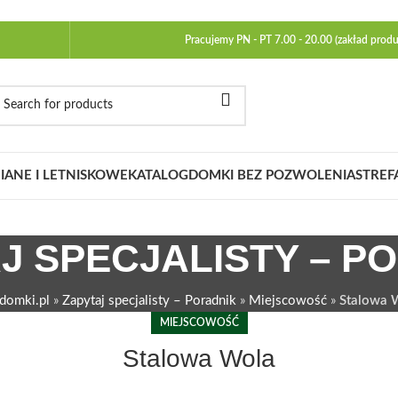
Pracujemy PN - PT 7.00 - 20.00 (zakład produ
ANE I LETNISKOWE
KATALOG
DOMKI BEZ POZWOLENIA
STREF
J SPECJALISTY – P
domki.pl
»
Zapytaj specjalisty – Poradnik
»
Miejscowość
»
Stalowa 
MIEJSCOWOŚĆ
Stalowa Wola