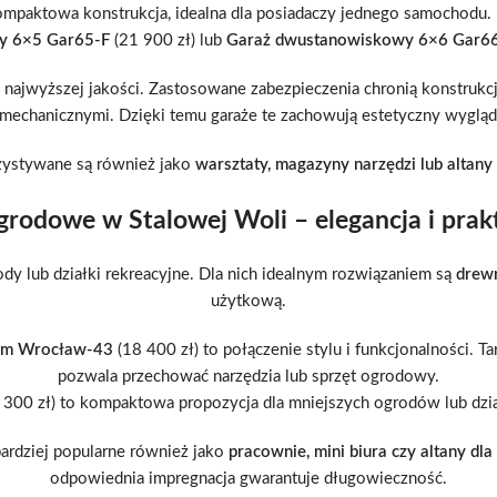
ompaktowa konstrukcja, idealna dla posiadaczy jednego samochodu.
y 6×5 Gar65-F
(21 900 zł) lub
Garaż dwustanowiskowy 6×6 Gar6
ajwyższej jakości. Zastosowane zabezpieczenia chronią konstrukcj
mechanicznymi. Dzięki temu garaże te zachowują estetyczny wygląd p
zystywane są również jako
warsztaty, magazyny narzędzi lub altany
rodowe w Stalowej Woli – elegancja i prak
y lub działki rekreacyjne. Dla nich idealnym rozwiązaniem są
drew
użytkową.
sem Wrocław-43
(18 400 zł) to połączenie stylu i funkcjonalności. T
pozwala przechować narzędzia lub sprzęt ogrodowy.
 300 zł) to kompaktowa propozycja dla mniejszych ogrodów lub dzia
bardziej popularne również jako
pracownie, mini biura czy altany dla
odpowiednia impregnacja gwarantuje długowieczność.