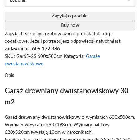
Zapytaj o produkt
Buy now
Zapytaj bez żadnych zobowiązań o produkt lub opcje
dodatkowe. Jeżeli potrzebujesz odpowiedzi natychmiast
zadzwoń tel. 609 172 386
SKU:
Gar65-2S 600x500cm
Kategoria:
Garaże
dwustanowiskowe
Opis
Garaż drewniany dwustanowiskowy 30
m2
Garaż drewniany dwustanowiskowy
o wymiarach 600x500cm.
Wymiary wewnątrz 593x493cm. Wymiary balików
620x520cm (wystają 10cm w narożnikach).
Powierzchnia
garażu dwustanowiskowego
do 35m2
(30 m2).