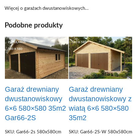
Więcej o garażach dwustanowiskowych...
Podobne produkty
POPULARNE
580 X 580
580 X 580
Garaż drewniany
Garaż drewniany
dwustanowiskowy
dwustanowiskowy z
6×6 580×580 35m2
wiatą 6×6 580×580
Gar66-2S
35m2
SKU:
Gar66-2s 580x580cm
SKU:
Gar66-2S-W 580x580cm