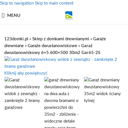
Skip to navigation
Skip to main content
MENU
123domki.pl
»
Sklep z domkami drewnianymi
»
Garaże
drewniane
»
Garaże dwustanowiskowe
»
Garaż
dwustanowiskowy 6×5 600×500 30m2 Gar65-2S
600 X 500
Kliknij aby powiększyć