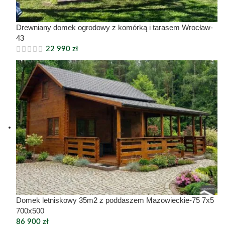
Drewniany domek ogrodowy z komórką i tarasem Wrocław-
43
22 990
zł
Domek letniskowy 35m2 z poddaszem Mazowieckie-75 7x5
700x500
86 900
zł