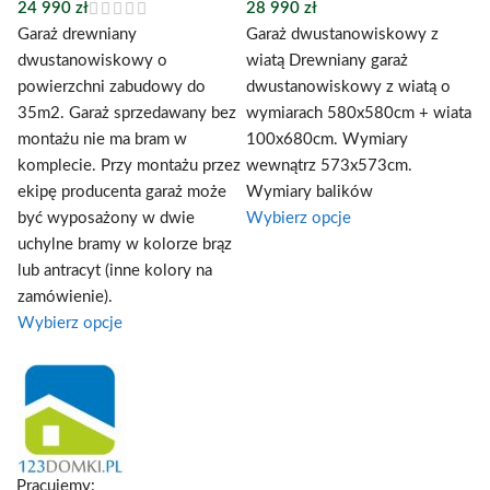
24 990
zł
28 990
zł
Garaż dwustanowiskowy z
Garaż drewniany
wiatą Drewniany garaż
dwustanowiskowy o
dwustanowiskowy z wiatą o
powierzchni zabudowy do
wymiarach 580x580cm + wiata
35m2. Garaż sprzedawany bez
100x680cm. Wymiary
montażu nie ma bram w
wewnątrz 573x573cm.
komplecie. Przy montażu przez
Wymiary balików
ekipę producenta garaż może
Wybierz opcje
być wyposażony w dwie
uchylne bramy w kolorze brąz
lub antracyt (inne kolory na
zamówienie).
Wybierz opcje
Pracujemy: