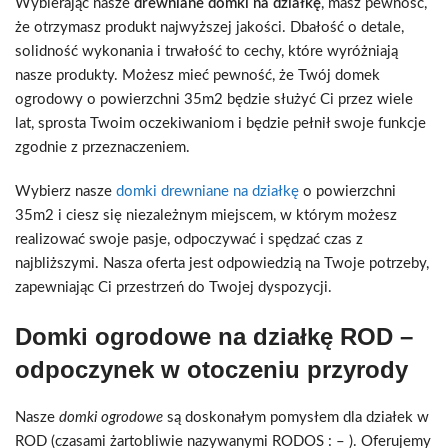
Wybierając nasze
drewniane domki na działkę
, masz pewność,
że otrzymasz produkt najwyższej jakości. Dbałość o detale,
solidność wykonania i trwałość to cechy, które wyróżniają
nasze produkty. Możesz mieć pewność, że Twój domek
ogrodowy o powierzchni 35m2 będzie służyć Ci przez wiele
lat, sprosta Twoim oczekiwaniom i będzie pełnił swoje funkcje
zgodnie z przeznaczeniem.
Wybierz nasze
domki drewniane na działkę
o powierzchni
35m2 i ciesz się niezależnym miejscem, w którym możesz
realizować swoje pasje, odpoczywać i spędzać czas z
najbliższymi. Nasza oferta jest odpowiedzią na Twoje potrzeby,
zapewniając Ci przestrzeń do Twojej dyspozycji.
Domki ogrodowe na działkę ROD –
odpoczynek w otoczeniu przyrody
Nasze
domki ogrodowe
są doskonałym pomysłem dla działek w
ROD (czasami żartobliwie nazywanymi RODOS : – ). Oferujemy