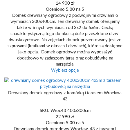
14 900
zł
Oceniono
5.00
na 5
Domek drewniany ogrodowy z podwójnymi drzwiami o
wymiarach 300x400cm. Ten drewniany domek oferujemy
także w innych wymiarach od 3x2 do 6x6m. Cechą
charakterystyczną tego domku są duże przeszklone drzwi
dwuskrzydłowe. Na zdjęciach domek prezentowany jest ze
szprosami (kratkami w oknach i drzwiach), które są dostępne
jako opcja. Domek ogrodowy można wyposażyć
dodatkowo w zadaszony taras oraz dobudówkę na
narzędzia.
Wybierz opcje
400 X 300
Drewniany domek ogrodowy z komórką i tarasem Wrocław-
43
SKU:
Wroc43 400x300cm
22 990
zł
Oceniono
5.00
na 5
Drewniany domek ogrodowy Wrocław-43 z tarasem i