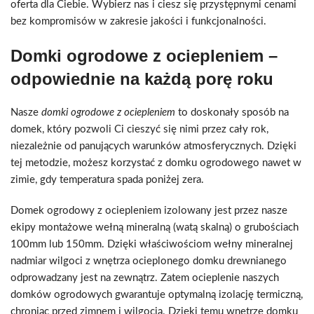
oferta dla Ciebie. Wybierz nas i ciesz się przystępnymi cenami
bez kompromisów w zakresie jakości i funkcjonalności.
Domki ogrodowe z ociepleniem –
odpowiednie na każdą porę roku
Nasze
domki ogrodowe z ociepleniem
to doskonały sposób na
domek, który pozwoli Ci cieszyć się nimi przez cały rok,
niezależnie od panujących warunków atmosferycznych. Dzięki
tej metodzie, możesz korzystać z domku ogrodowego nawet w
zimie, gdy temperatura spada poniżej zera.
Domek ogrodowy z ociepleniem izolowany jest przez nasze
ekipy montażowe wełną mineralną (watą skalną) o grubościach
100mm lub 150mm. Dzięki właściwościom wełny mineralnej
nadmiar wilgoci z wnętrza ocieplonego domku drewnianego
odprowadzany jest na zewnątrz. Zatem ocieplenie naszych
domków ogrodowych gwarantuje optymalną izolację termiczną,
chroniąc przed zimnem i wilgocią. Dzięki temu wnętrze domku