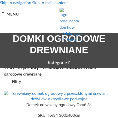
Skip to navigation
Skip to main content
MENU
DOMKI OGRODOWE
DREWNIANE
Kategorie
123domki.pl
»
Sklep z domkami drewnianymi
»
Domki
ogrodowe drewniane
Filtry
300 X 400
Domek drewniany ogrodowy Toruń-34
SKU:
Tor34 300x400cm