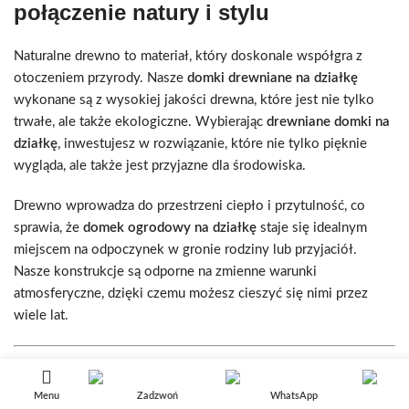
połączenie natury i stylu
Naturalne drewno to materiał, który doskonale współgra z
otoczeniem przyrody. Nasze
domki drewniane na działkę
wykonane są z wysokiej jakości drewna, które jest nie tylko
trwałe, ale także ekologiczne. Wybierając
drewniane domki na
działkę
, inwestujesz w rozwiązanie, które nie tylko pięknie
wygląda, ale także jest przyjazne dla środowiska.
Drewno wprowadza do przestrzeni ciepło i przytulność, co
sprawia, że
domek ogrodowy na działkę
staje się idealnym
miejscem na odpoczynek w gronie rodziny lub przyjaciół.
Nasze konstrukcje są odporne na zmienne warunki
atmosferyczne, dzięki czemu możesz cieszyć się nimi przez
wiele lat.
Domki ogrodowe na działkę –
funkcjonalność i estetyka w jednym
Menu
Zadzwoń
WhatsApp