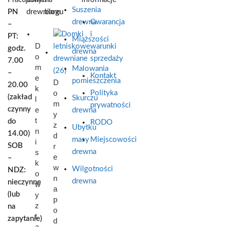
Suszenia
PN
drewniane
blogu
drewna
Gwarancja
–
i
PT:
Miąższości
D
warunki
godz.
drewna
o
sprzedaży
7.00
m
Malowania
–
Kontakt
e
pomieszczenia
D
20.00
k
o
Polityka
(zakład
Skurczu
l
m
prywatności
czynny
e
drewna
y
t
do
RODO
z
Ubytku
n
14.00)
d
masy
Miejscowości
i
SOB
r
s
drewna
e
–
k
w
Wilgotności
NDZ:
o
n
drewna
nieczynne
w
a
(lub
y
p
z
na
o
t
zapytanie)
d
a