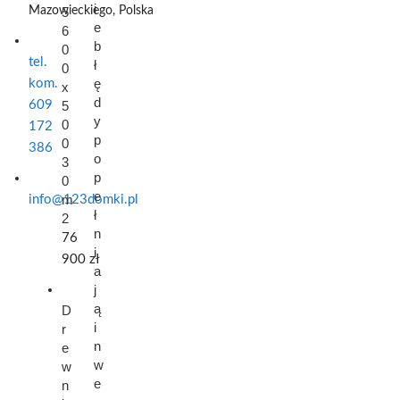
i
Mazowieckiego,
5
Polska
e
6
b
0
tel.
ł
0
ę
kom.
x
d
609
5
y
0
172
p
0
386
o
3
p
0
e
m
info@123domki.pl
ł
2
n
76
i
900
zł
a
j
ą
D
i
r
n
e
w
w
e
n