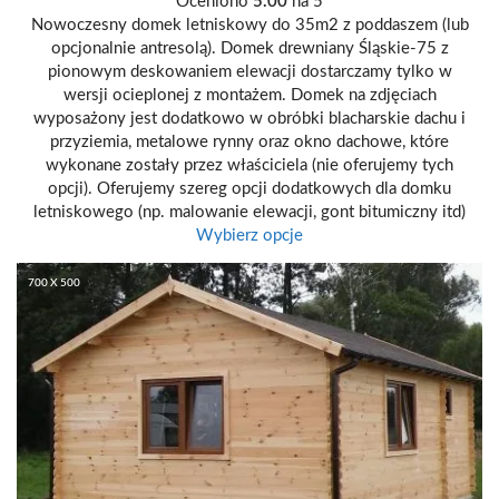
Oceniono
5.00
na 5
Nowoczesny domek letniskowy do 35m2 z poddaszem (lub
opcjonalnie antresolą). Domek drewniany Śląskie-75 z
pionowym deskowaniem elewacji dostarczamy tylko w
wersji ocieplonej z montażem. Domek na zdjęciach
wyposażony jest dodatkowo w obróbki blacharskie dachu i
przyziemia, metalowe rynny oraz okno dachowe, które
wykonane zostały przez właściciela (nie oferujemy tych
opcji). Oferujemy szereg opcji dodatkowych dla domku
letniskowego (np. malowanie elewacji, gont bitumiczny itd)
Wybierz opcje
700 X 500