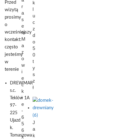
Przed
k
r
l
wizytą
a
u
prosimy
s
c
o
e
z
wcześniejszy
m
d
M
kontakt:
o
a
często
5
z
jesteśmy
0
o
t
w
w
y
terenie
i
s
e
z
DREWMAR
c
ł
s.c.
k
i
Teklów 1A
e
97-
-
225
6
Ujazd
J
5
k.
a
6
k
Tomaszowa
x