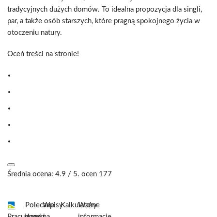
tradycyjnych dużych domów. To idealna propozycja dla singli,
par, a także osób starszych, które pragną spokojnego życia w
otoczeniu natury.
Oceń treści na stronie!
Średnia ocena:
4.9
/ 5. ocen
177
Polecane
Wpisy
Kalkulatory
Ważne
Pracujemy:
domki
na
informacje