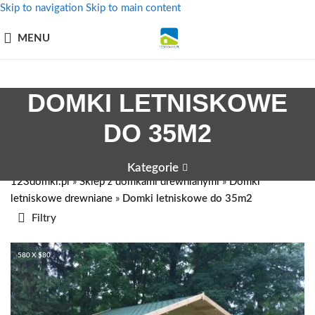
Skip to navigation
Skip to main content
MENU
DOMKI LETNISKOWE
DO 35M2
Kategorie
123domki.pl
»
Sklep z domkami drewnianymi
»
Domki
letniskowe drewniane
»
Domki letniskowe do 35m2
Filtry
580 X 580