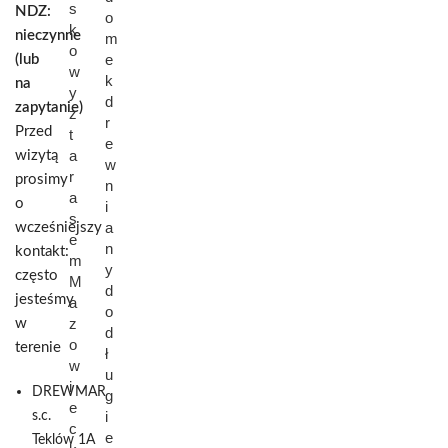
s
NDZ:
o
k
nieczynne
m
o
e
(lub
w
k
na
y
d
zapytanie)
z
r
Przed
t
e
a
wizytą
w
r
prosimy
n
a
o
i
s
a
wcześniejszy
e
n
kontakt:
m
y
często
M
d
jesteśmy
a
o
z
w
d
o
terenie
ł
w
u
i
DREWMAR
g
e
i
s.c.
c
e
Teklów 1A