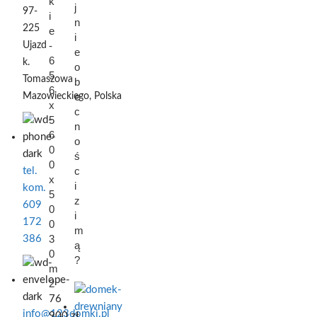
k
j
97-
i
n
225
e
i
-
Ujazd
e
6
k.
o
5
Tomaszowa
b
6
e
Mazowieckiego,
Polska
x
c
5
n
6
o
0
ś
0
c
tel.
x
i
kom.
5
z
609
0
i
172
0
m
3
386
ą
0
?
m
2
76
info@123domki.pl
900
zł