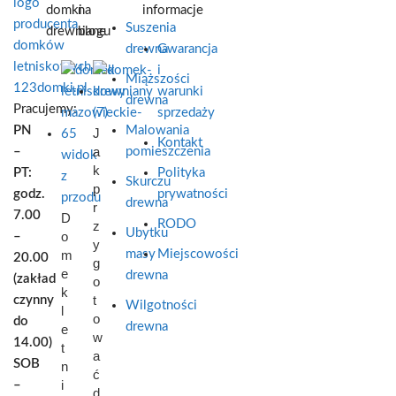
domki
na
informacje
Suszenia
drewniane
blogu
drewna
Gwarancja
i
Miąższości
warunki
drewna
Pracujemy:
sprzedaży
PN
Malowania
J
Kontakt
a
–
pomieszczenia
k
PT:
Polityka
Skurczu
p
godz.
prywatności
drewna
r
7.00
D
RODO
z
Ubytku
o
–
y
m
masy
Miejscowości
20.00
g
e
drewna
(zakład
o
k
t
czynny
Wilgotności
l
o
do
drewna
e
w
14.00)
t
a
SOB
n
ć
i
–
d