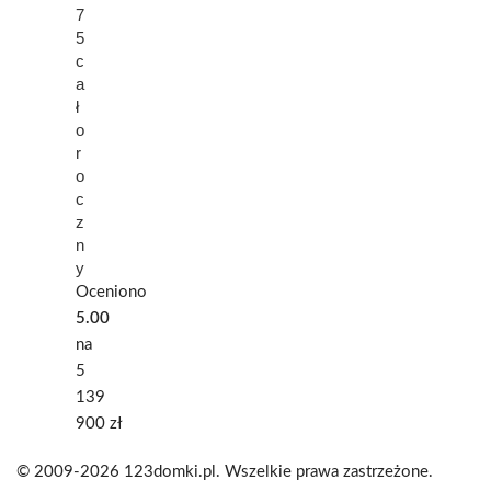
7
5
c
a
ł
o
r
o
c
z
n
y
Oceniono
5.00
na
5
139
900
zł
© 2009-2026 123domki.pl. Wszelkie prawa zastrzeżone.