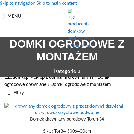
Skip to navigation
Skip to main content
MENU
DOMKI OGRODOWE Z
MONTAŻEM
Kategorie
123domki.pl
»
Sklep z domkami drewnianymi
»
Domki
ogrodowe drewniane
»
Domki ogrodowe z montażem
Filtry
300 X 400
Domek drewniany ogrodowy Toruń-34
SKU:
Tor34 300x400cm