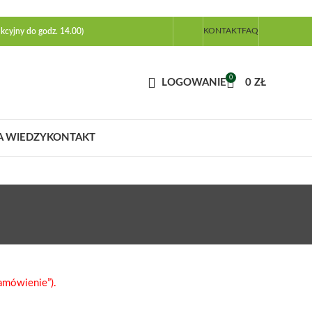
KONTAKT
FAQ
kcyjny do godz. 14.00)
0
LOGOWANIE
0
ZŁ
A WIEDZY
KONTAKT
mówienie”).