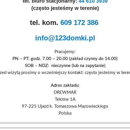
tel. biuro stacjonarny:
44 610 3939
(często jesteśmy w terenie)
tel. kom.
609 172 386
info@123domki.pl
Pracujemy:
PN – PT: godz. 7.00 – 20.00 (zakład czynny do 14.00)
SOB – NDZ: nieczynne (lub na zapytanie)
zed wizytą prosimy o wcześniejszy kontakt: często jesteśmy w tere
Adres zakładu:
DREWMAR
Teklów 1A
97-225 Ujazd k. Tomaszowa Mazowieckiego
Polska