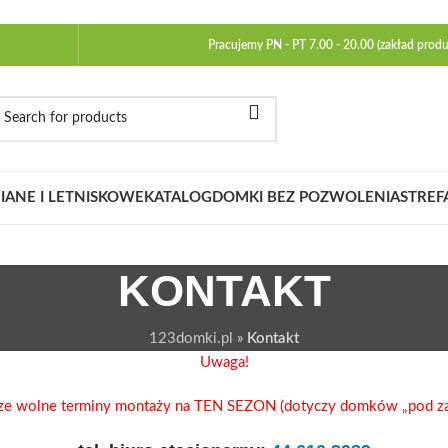
Pracujemy PN - PT 7.00 - 20.00 (zakład produ
ANE I LETNISKOWE
KATALOG
DOMKI BEZ POZWOLENIA
STREF
KONTAKT
123domki.pl
»
Kontakt
Uwaga!
ze wolne terminy montaży na TEN SEZON (dotyczy domków „pod za