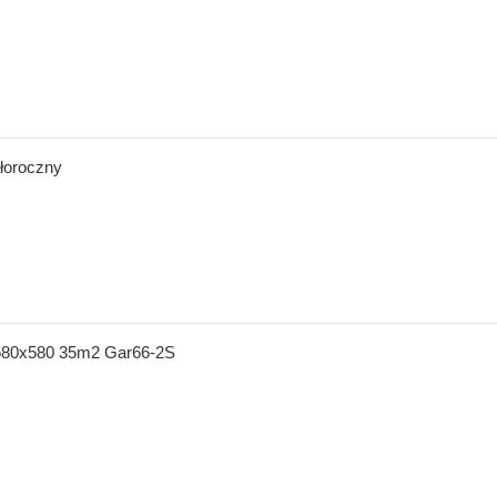
łoroczny
580x580 35m2 Gar66-2S