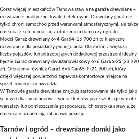
Coraz więcej mieszkańców Tarnowa stawia na
garaże drewniane
–
rozwiązanie praktyczne, trwałe i efektowne. Drewniany garaż nie
tylko chroni samochód przed warunkami atmosferycznymi, ale także
doskonale komponuje się z otoczeniem domu czy ogrodu.
Model
Garaż drewniany 6×4 Gar64
(16 700 zł) to klasyczne
rozwiązanie dla posiadaczy jednego auta. Dla rodzin z większą
liczbą pojazdów lub potrzebujących dodatkowej przestrzeni idealny
będzie
Garaż drewniany dwustanowiskowy 6×6 Gar66-2S
(23 990
zł). Oferujemy również
Garaż 6×5 Gar65-F
(21 900 zł), który
dzięki większej powierzchni zapewnia komfortowe miejsce na
sprzęt, rowery czy narzędzia.
W Tarnowie garaże drewniane znajdują zastosowanie nie tylko jako
schowki dla samochodów – wielu klientów przekształca je w małe
warsztaty lub pomieszczenia gospodarcze. Ich estetyka sprawia, że
doskonale uzupełniają zabudowę posesji.
Tarnów i ogród – drewniane domki jako