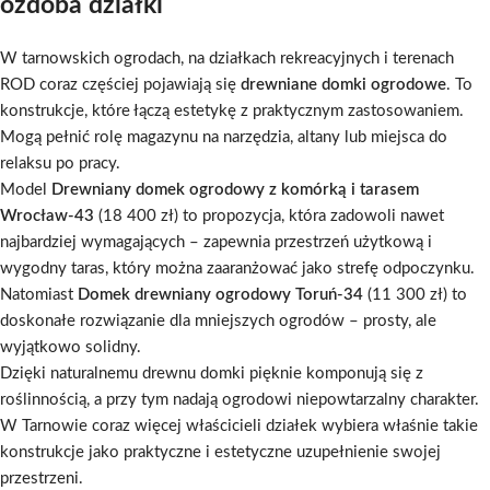
ozdoba działki
W tarnowskich ogrodach, na działkach rekreacyjnych i terenach
ROD coraz częściej pojawiają się
drewniane domki ogrodowe
. To
konstrukcje, które łączą estetykę z praktycznym zastosowaniem.
Mogą pełnić rolę magazynu na narzędzia, altany lub miejsca do
relaksu po pracy.
Model
Drewniany domek ogrodowy z komórką i tarasem
Wrocław-43
(18 400 zł) to propozycja, która zadowoli nawet
najbardziej wymagających – zapewnia przestrzeń użytkową i
wygodny taras, który można zaaranżować jako strefę odpoczynku.
Natomiast
Domek drewniany ogrodowy Toruń-34
(11 300 zł) to
doskonałe rozwiązanie dla mniejszych ogrodów – prosty, ale
wyjątkowo solidny.
Dzięki naturalnemu drewnu domki pięknie komponują się z
roślinnością, a przy tym nadają ogrodowi niepowtarzalny charakter.
W Tarnowie coraz więcej właścicieli działek wybiera właśnie takie
konstrukcje jako praktyczne i estetyczne uzupełnienie swojej
przestrzeni.