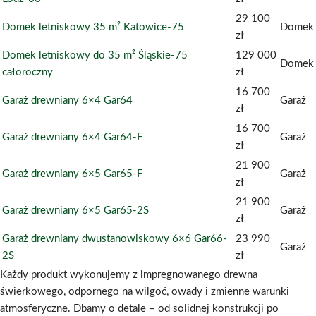
29 100
Domek letniskowy 35 m² Katowice-75
Domek
zł
Domek letniskowy do 35 m² Śląskie-75
129 000
Domek
całoroczny
zł
16 700
Garaż drewniany 6×4 Gar64
Garaż
zł
16 700
Garaż drewniany 6×4 Gar64-F
Garaż
zł
21 900
Garaż drewniany 6×5 Gar65-F
Garaż
zł
21 900
Garaż drewniany 6×5 Gar65-2S
Garaż
zł
Garaż drewniany dwustanowiskowy 6×6 Gar66-
23 990
Garaż
2S
zł
Każdy produkt wykonujemy z impregnowanego drewna
świerkowego, odpornego na wilgoć, owady i zmienne warunki
atmosferyczne. Dbamy o detale – od solidnej konstrukcji po