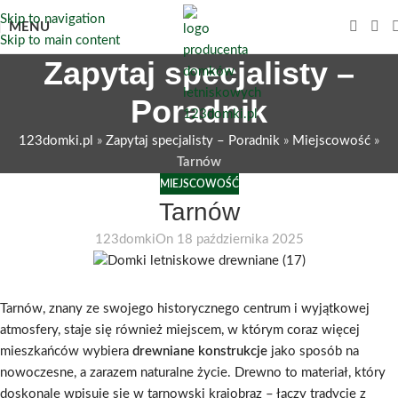
Skip to navigation
MENU
Skip to main content
Zapytaj specjalisty –
Poradnik
123domki.pl
»
Zapytaj specjalisty – Poradnik
»
Miejscowość
»
Tarnów
MIEJSCOWOŚĆ
Tarnów
123domki
On 18 października 2025
Tarnów, znany ze swojego historycznego centrum i wyjątkowej
atmosfery, staje się również miejscem, w którym coraz więcej
mieszkańców wybiera
drewniane konstrukcje
jako sposób na
nowoczesne, a zarazem naturalne życie. Drewno to materiał, który
doskonale wpisuje się w tarnowski krajobraz – łączy tradycję z