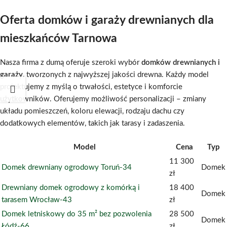
Oferta domków i garaży drewnianych dla
mieszkańców Tarnowa
Nasza firma z dumą oferuje szeroki wybór
domków drewnianych i
garaży
, tworzonych z najwyższej jakości drewna. Każdy model
projektujemy z myślą o trwałości, estetyce i komforcie
użytkowników. Oferujemy możliwość personalizacji – zmiany
układu pomieszczeń, koloru elewacji, rodzaju dachu czy
dodatkowych elementów, takich jak tarasy i zadaszenia.
Model
Cena
Typ
11 300
Domek drewniany ogrodowy Toruń-34
Domek
zł
Drewniany domek ogrodowy z komórką i
18 400
Domek
tarasem Wrocław-43
zł
Domek letniskowy do 35 m² bez pozwolenia
28 500
Domek
Łódź-66
zł