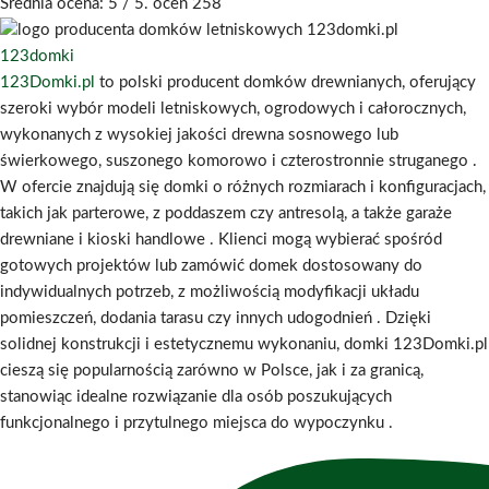
Średnia ocena:
5
/ 5. ocen
258
123domki
123Domki.pl
to polski producent domków drewnianych, oferujący
szeroki wybór modeli letniskowych, ogrodowych i całorocznych,
wykonanych z wysokiej jakości drewna sosnowego lub
świerkowego, suszonego komorowo i czterostronnie struganego
.
W ofercie znajdują się domki o różnych rozmiarach i konfiguracjach,
takich jak parterowe, z poddaszem czy antresolą, a także garaże
drewniane i kioski handlowe
.
Klienci mogą wybierać spośród
gotowych projektów lub zamówić domek dostosowany do
indywidualnych potrzeb, z możliwością modyfikacji układu
pomieszczeń, dodania tarasu czy innych udogodnień
.
Dzięki
solidnej konstrukcji i estetycznemu wykonaniu, domki 123Domki.pl
cieszą się popularnością zarówno w Polsce, jak i za granicą,
stanowiąc idealne rozwiązanie dla osób poszukujących
funkcjonalnego i przytulnego miejsca do wypoczynku
.