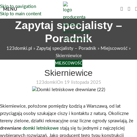
Skip to navigation
MENU
Skip to main content
Zapytaj specjalisty –
Poradnik
123domki.pl
»
Zapytaj specjalisty – Poradnik
»
Miejscowość
»
Skierniewice
MIEJSCOWOŚĆ
Skierniewice
123domki
On 19 listopada 2025
Skierniewice, położone pomiędzy Łodzią a Warszawą, od lat
przyciągają osoby szukające ciszy i kontaktu z naturą. Okoliczne
tereny zielone, działki rekreacyjne oraz liczne ogrody sprawiają, że
drewniane
domki letniskowe
stają się tu jednymi z najczęściej
wybieranych rozwiązań. Jako producent tego typu konstrukcji