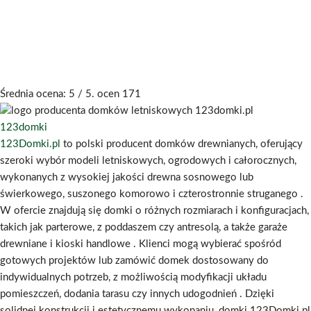
Średnia ocena:
5
/ 5. ocen
171
123domki
123Domki.pl
to polski producent domków drewnianych, oferujący
szeroki wybór modeli letniskowych, ogrodowych i całorocznych,
wykonanych z wysokiej jakości drewna sosnowego lub
świerkowego, suszonego komorowo i czterostronnie struganego
.
W ofercie znajdują się domki o różnych rozmiarach i konfiguracjach,
takich jak parterowe, z poddaszem czy antresolą, a także garaże
drewniane i kioski handlowe
.
Klienci mogą wybierać spośród
gotowych projektów lub zamówić domek dostosowany do
indywidualnych potrzeb, z możliwością modyfikacji układu
pomieszczeń, dodania tarasu czy innych udogodnień
.
Dzięki
solidnej konstrukcji i estetycznemu wykonaniu, domki 123Domki.pl