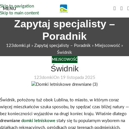
Skip to navigation
MENU
Skip to main content
Zapytaj specjalisty –
Poradnik
123domki.pl
»
Zapytaj specjalisty – Poradnik
»
Miejscowość
»
Świdnik
MIEJSCOWOŚĆ
Świdnik
123domki
On 19 listopada 2025
Świdnik, położony tuż obok Lublina, to miasto, w którym coraz
więcej mieszkańców szuka sposobu, by spędzać czas bliżej natury —
bez konieczności wyjazdów na drugi koniec kraju. Właśnie dlatego
drewniane
domki letniskowe
stały się tu popularnym wyborem na
działkach rekreacyjnych, ogródkach oraz terenach podmiejskich.