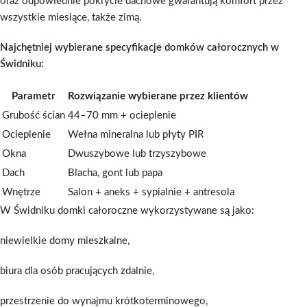
oraz odpowiednie pokrycie dachowe gwarantują komfort przez
wszystkie miesiące, także zimą.
Najchętniej wybierane specyfikacje domków całorocznych w
Świdniku:
Parametr
Rozwiązanie wybierane przez klientów
Grubość ścian
44–70 mm + ocieplenie
Ocieplenie
Wełna mineralna lub płyty PIR
Okna
Dwuszybowe lub trzyszybowe
Dach
Blacha, gont lub papa
Wnętrze
Salon + aneks + sypialnie + antresola
W Świdniku domki całoroczne wykorzystywane są jako:
niewielkie domy mieszkalne,
biura dla osób pracujących zdalnie,
przestrzenie do wynajmu krótkoterminowego,