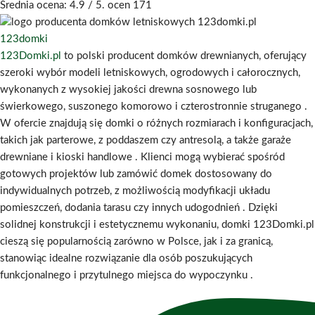
Średnia ocena:
4.9
/ 5. ocen
171
123domki
123Domki.pl
to polski producent domków drewnianych, oferujący
szeroki wybór modeli letniskowych, ogrodowych i całorocznych,
wykonanych z wysokiej jakości drewna sosnowego lub
świerkowego, suszonego komorowo i czterostronnie struganego
.
W ofercie znajdują się domki o różnych rozmiarach i konfiguracjach,
takich jak parterowe, z poddaszem czy antresolą, a także garaże
drewniane i kioski handlowe
.
Klienci mogą wybierać spośród
gotowych projektów lub zamówić domek dostosowany do
indywidualnych potrzeb, z możliwością modyfikacji układu
pomieszczeń, dodania tarasu czy innych udogodnień
.
Dzięki
solidnej konstrukcji i estetycznemu wykonaniu, domki 123Domki.pl
cieszą się popularnością zarówno w Polsce, jak i za granicą,
stanowiąc idealne rozwiązanie dla osób poszukujących
funkcjonalnego i przytulnego miejsca do wypoczynku
.