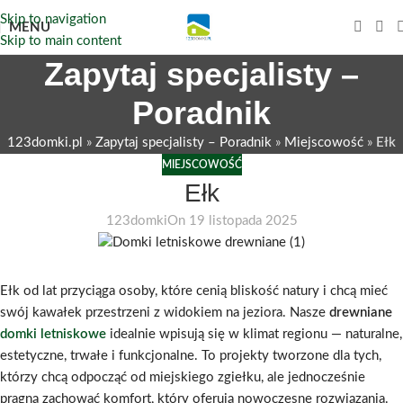
Skip to navigation
MENU
Skip to main content
Zapytaj specjalisty –
Poradnik
123domki.pl
»
Zapytaj specjalisty – Poradnik
»
Miejscowość
»
Ełk
MIEJSCOWOŚĆ
Ełk
123domki
On 19 listopada 2025
Ełk od lat przyciąga osoby, które cenią bliskość natury i chcą mieć
swój kawałek przestrzeni z widokiem na jeziora. Nasze
drewniane
domki letniskowe
idealnie wpisują się w klimat regionu — naturalne,
estetyczne, trwałe i funkcjonalne. To projekty tworzone dla tych,
którzy chcą odpocząć od miejskiego zgiełku, ale jednocześnie
pragną zachować komfort, który oferują nowoczesne rozwiązania.