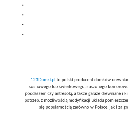
123Domki.pl
to polski producent domków drewniany
sosnowego lub świerkowego, suszonego komorowo i
poddaszem czy antresolą, a także garaże drewniane i k
potrzeb, z możliwością modyfikacji układu pomieszcze
się popularnością zarówno w Polsce, jak i za g