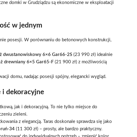
oczne domki w Grudziądzu są ekonomiczne w eksploatacji
ność w jednym
ienie posesji. W porównaniu do betonowych konstrukcji,
ż dwustanowiskowy 6×6 Gar66-2S
(23 990 zł) idealnie
ż drewniany 6×5 Gar65-F
(21 900 zł) z możliwością
cji domu, nadając posesji spójny, elegancki wygląd.
i dekoracyjne
tkową, jak i dekoracyjną. To nie tylko miejsce do
zeniu zieleni.
tkowania z elegancją. Taras doskonale sprawdza się jako
oruń-34
(11 300 zł) – prosty, ale bardzo praktyczny.
ostosować do indywidualnych potrzeb – zmienić kolor,