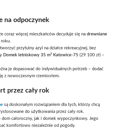
ce na odpoczynek
ą, że coraz więcej mieszkańców decyduje się na
drewniane
 roku.
tworzyć przytulny azyl na działce rekreacyjnej, bez
my
Domek letniskowy 35 m² Katowice-75
(29 100 zł) –
Można je dopasować do indywidualnych potrzeb – dodać
ycję z nowoczesnym rzemiosłem.
t przez cały rok
ne
są doskonałym rozwiązaniem dla tych, którzy chcą
zystosowane do użytkowania przez cały rok.
ko dom całoroczny, jak i domek wypoczynkowy. Jego
kać komfortowo niezależnie od pogody.