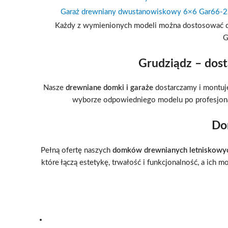
Garaż drewniany dwustanowiskowy 6×6 Gar66-2
Każdy z wymienionych modeli można dostosować do i
G
Grudziądz – dos
Nasze
drewniane domki i garaże
dostarczamy i montuje
wyborze odpowiedniego modelu po profesjonal
Do
Pełną ofertę naszych
domków drewnianych letniskowyc
które łączą estetykę, trwałość i funkcjonalność, a ich 