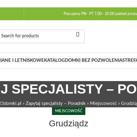
Pracujemy PN - PT 7.00 - 20.00 (zakład produ
ANE I LETNISKOWE
KATALOG
DOMKI BEZ POZWOLENIA
STREF
J SPECJALISTY – P
23domki.pl
»
Zapytaj specjalisty – Poradnik
»
Miejscowość
»
Grudzią
MIEJSCOWOŚĆ
Grudziądz