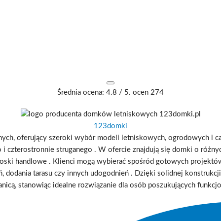
Średnia ocena:
4.8
/ 5. ocen
274
123domki
ch, oferujący szeroki wybór modeli letniskowych, ogrodowych i c
 czterostronnie struganego
.
W ofercie znajdują się domki o różnych
ioski handlowe
.
Klienci mogą wybierać spośród gotowych projekt
ń, dodania tarasu czy innych udogodnień
.
Dzięki solidnej konstrukc
ranicą, stanowiąc idealne rozwiązanie dla osób poszukujących funkc