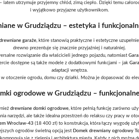
– latem utrzymuje przyjemny chłód, zimą ciepło. Dzięki temu całor
i wyjątkowo przyjazne użytkownikom.
iane w Grudziądzu – estetyka i funkcjonal
drewniane garaże
, które stanowią praktyczne i estetyczne uzupełn
drewno prezentuje się znacznie przyjaźniej i naturalniej.
ersalne rozwiązanie dla właścicieli jednego pojazdu, natomiast
Gara
fercie dostępne są także modele z dodatkowymi funkcjami – jak
Gara
adaptacji wnętrza.
 w otoczenie ogrodu, domu czy działki. Można je dopasować do elewa
mki ogrodowe w Grudziądzu – funkcjonalne 
wnież
drewniane domki ogrodowe
, które pełnią funkcję zarówno uży
a narzędzi, ale także idealna przestrzeń do relaksu czy pracy w otoc
sem Wrocław-43
(18 400 zł) to konstrukcja, która łączy wygodę uży
ejszych ogrodów świetną opcją jest
Domek drewniany ogrodowy T
ponują się z zielenią i architekturą miasta. Każdy z nich można d