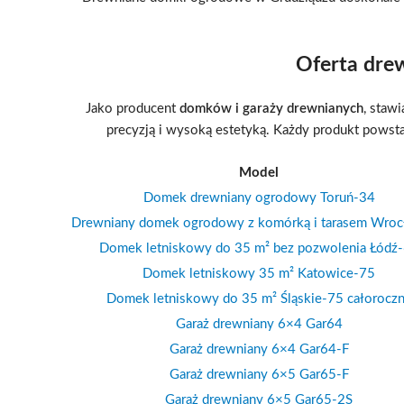
Oferta dre
Jako producent
domków i garaży drewnianych
, staw
precyzją i wysoką estetyką. Każdy produkt powsta
Model
Domek drewniany ogrodowy Toruń-34
Drewniany domek ogrodowy z komórką i tarasem Wro
Domek letniskowy do 35 m² bez pozwolenia Łódź
Domek letniskowy 35 m² Katowice-75
Domek letniskowy do 35 m² Śląskie-75 całorocz
Garaż drewniany 6×4 Gar64
Garaż drewniany 6×4 Gar64-F
Garaż drewniany 6×5 Gar65-F
Garaż drewniany 6×5 Gar65-2S