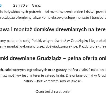
S
23 990 zł
Garaż
ndywidualnych potrzeb – od rozmieszczenia okien i drzwi, przez r
rudziądza oferujemy także kompleksową usługę montażu i transport
tawa i montaż domków drewnianych na teren
my na terenie całej Polski, w tym również w Grudziądzu i jego oko
ny montaż wykonany przez doświadczoną ekipę. Każdy projekt reali
mki drewniane Grudziądz – pełna oferta onl
h, całorocznych, ogrodowych oraz garaży
można znaleźć na stroni
montaż możliwy jest na terenie całego kraju. Drewniane domki w Grudzi
natury – bez kompromisów w jakości.
Oceń treści na stronie!