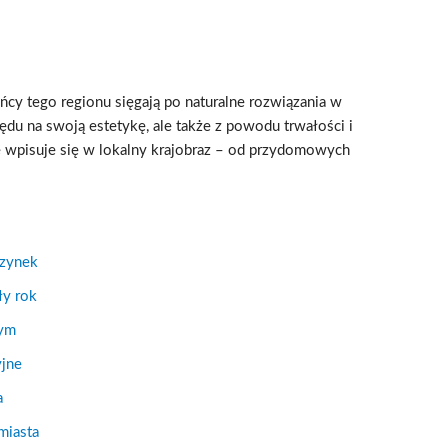
ńcy tego regionu sięgają po naturalne rozwiązania w
ędu na swoją estetykę, ale także z powodu trwałości i
 wpisuje się w lokalny krajobraz – od przydomowych
czynek
ły rok
nym
jne
a
miasta