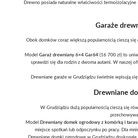
Drewno posiada naturalne właściwości termoizolacyjne 
Garaże drewn
Obok domków coraz większą popularnością cieszą się
Model
Garaż drewniany 6×4 Gar64
(16 700 zł) to uniw
sprawdzi się dla rodzin z dwoma autami. W naszej o
Drewniane garaże w Grudziądzu świetnie wpisują się
Drewniane do
W Grudziądzu dużą popularnością cieszą się ró
przechowywani
Model
Drewniany domek ogrodowy z komórką i tara
miejsce spotkań lub odpoczynku po pracy. Dla mni
Drewniane domki ogrodowe w Grudziądzu doskonale kom