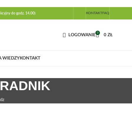
KONTAKT
FAQ
kcyjny do godz. 14.00)
0
LOGOWANIE
0
ZŁ
A WIEDZY
KONTAKT
ORADNIK
dz