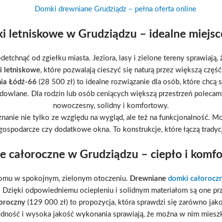
Domki drewniane Grudziądz – pełna oferta online
 letniskowe w Grudziądzu – idealne miejs
odetchnąć od zgiełku miasta. Jeziora, lasy i zielone tereny sprawiaj
 letniskowe
, które pozwalają cieszyć się naturą przez większą część
ia Łódź-66
(28 500 zł) to idealne rozwiązanie dla osób, które chcą s
udowlane. Dla rodzin lub osób ceniących większą przestrzeń poleca
nowoczesny, solidny i komfortowy.
anie nie tylko ze względu na wygląd, ale też na funkcjonalność. 
 gospodarcze czy dodatkowe okna. To konstrukcje, które łączą trad
 całoroczne w Grudziądzu – ciepło i komfor
omu w spokojnym, zielonym otoczeniu.
Drewniane
domki całorocz
. Dzięki odpowiedniemu ociepleniu i solidnym materiałom są one pr
oroczny
(129 000 zł) to propozycja, która sprawdzi się zarówno ja
dność i wysoka jakość wykonania sprawiają, że można w nim miesz