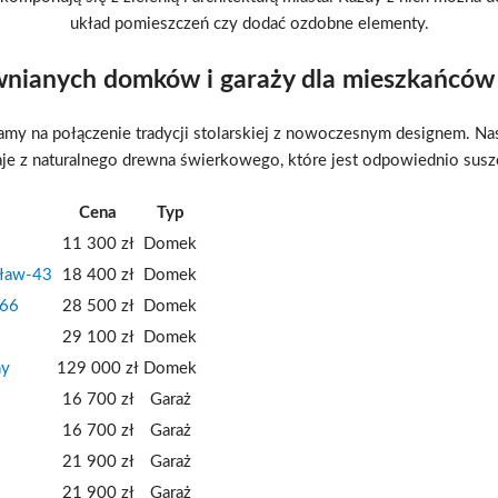
układ pomieszczeń czy dodać ozdobne elementy.
wnianych domków i garaży dla mieszkańców
iamy na połączenie tradycji stolarskiej z nowoczesnym designem. N
je z naturalnego drewna świerkowego, które jest odpowiednio suszo
Cena
Typ
11 300 zł
Domek
cław-43
18 400 zł
Domek
-66
28 500 zł
Domek
29 100 zł
Domek
ny
129 000 zł
Domek
16 700 zł
Garaż
16 700 zł
Garaż
21 900 zł
Garaż
21 900 zł
Garaż