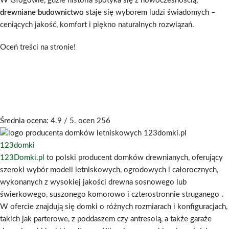
W Głogowie, gdzie historia spotyka się z nowoczesnością,
drewniane budownictwo
staje się wyborem ludzi świadomych –
ceniących jakość, komfort i piękno naturalnych rozwiązań.
Oceń treści na stronie!
Średnia ocena:
4.9
/ 5. ocen
256
123domki
123Domki.pl
to polski producent domków drewnianych, oferujący
szeroki wybór modeli letniskowych, ogrodowych i całorocznych,
wykonanych z wysokiej jakości drewna sosnowego lub
świerkowego, suszonego komorowo i czterostronnie struganego
.
W ofercie znajdują się domki o różnych rozmiarach i konfiguracjach,
takich jak parterowe, z poddaszem czy antresolą, a także garaże