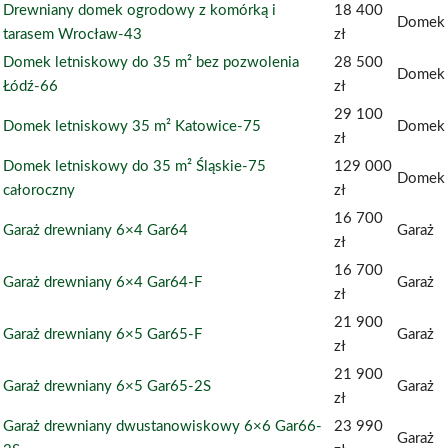
Drewniany domek ogrodowy z komórką i
18 400
Domek
tarasem Wrocław-43
zł
Domek letniskowy do 35 m² bez pozwolenia
28 500
Domek
Łódź-66
zł
29 100
Domek letniskowy 35 m² Katowice-75
Domek
zł
Domek letniskowy do 35 m² Śląskie-75
129 000
Domek
całoroczny
zł
16 700
Garaż drewniany 6×4 Gar64
Garaż
zł
16 700
Garaż drewniany 6×4 Gar64-F
Garaż
zł
21 900
Garaż drewniany 6×5 Gar65-F
Garaż
zł
21 900
Garaż drewniany 6×5 Gar65-2S
Garaż
zł
Garaż drewniany dwustanowiskowy 6×6 Gar66-
23 990
Garaż