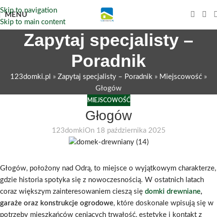
Skip to navigation
MENU
Skip to main content
Zapytaj specjalisty –
Poradnik
123domki.pl
»
Zapytaj specjalisty – Poradnik
»
Miejscowość
»
Głogów
MIEJSCOWOŚĆ
Głogów
123domki
On 18 października 2025
Głogów, położony nad Odrą, to miejsce o wyjątkowym charakterze,
gdzie historia spotyka się z nowoczesnością. W ostatnich latach
coraz większym zainteresowaniem cieszą się
domki drewniane
,
garaże oraz konstrukcje ogrodowe
, które doskonale wpisują się w
potrzeby mieszkańców ceniących trwałość, estetykę i kontakt z