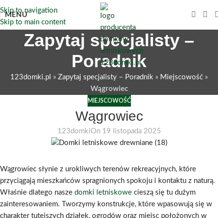
Skip to navigation
MENU
Skip to main content
Zapytaj specjalisty –
Poradnik
123domki.pl
»
Zapytaj specjalisty – Poradnik
»
Miejscowość
»
Wągrowiec
MIEJSCOWOŚĆ
Wągrowiec
123domki
On 19 listopada 2025
Wągrowiec słynie z urokliwych terenów rekreacyjnych, które
przyciągają mieszkańców spragnionych spokoju i kontaktu z naturą.
Właśnie dlatego nasze
domki letniskowe
cieszą się tu dużym
zainteresowaniem. Tworzymy konstrukcje, które wpasowują się w
charakter tutejszych działek, ogrodów oraz miejsc położonych w