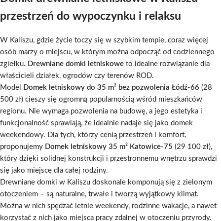
przestrzeń do wypoczynku i relaksu
W Kaliszu, gdzie życie toczy się w szybkim tempie, coraz więcej
osób marzy o miejscu, w którym można odpocząć od codziennego
zgiełku.
Drewniane domki letniskowe
to idealne rozwiązanie dla
właścicieli działek, ogrodów czy terenów ROD.
Model
Domek letniskowy do 35 m² bez pozwolenia Łódź-66
(28
500 zł) cieszy się ogromną popularnością wśród mieszkańców
regionu. Nie wymaga pozwolenia na budowę, a jego estetyka i
funkcjonalność sprawiają, że idealnie nadaje się jako domek
weekendowy. Dla tych, którzy cenią przestrzeń i komfort,
proponujemy
Domek letniskowy 35 m² Katowice-75
(29 100 zł),
który dzięki solidnej konstrukcji i przestronnemu wnętrzu sprawdzi
się jako miejsce dla całej rodziny.
Drewniane domki w Kaliszu doskonale komponują się z zielonym
otoczeniem – są naturalne, trwałe i tworzą wyjątkowy klimat.
Można w nich spędzać letnie weekendy, rodzinne wakacje, a nawet
korzystać z nich jako miejsca pracy zdalnej w otoczeniu przyrody.