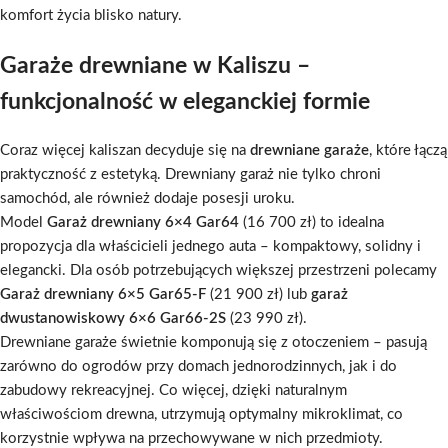
komfort życia blisko natury.
Garaże drewniane w Kaliszu –
funkcjonalność w eleganckiej formie
Coraz więcej kaliszan decyduje się na
drewniane garaże
, które łączą
praktyczność z estetyką. Drewniany garaż nie tylko chroni
samochód, ale również dodaje posesji uroku.
Model
Garaż drewniany 6×4 Gar64
(16 700 zł) to idealna
propozycja dla właścicieli jednego auta – kompaktowy, solidny i
elegancki. Dla osób potrzebujących większej przestrzeni polecamy
Garaż drewniany 6×5 Gar65-F
(21 900 zł) lub
garaż
dwustanowiskowy 6×6 Gar66-2S
(23 990 zł).
Drewniane garaże świetnie komponują się z otoczeniem – pasują
zarówno do ogrodów przy domach jednorodzinnych, jak i do
zabudowy rekreacyjnej. Co więcej, dzięki naturalnym
właściwościom drewna, utrzymują optymalny mikroklimat, co
korzystnie wpływa na przechowywane w nich przedmioty.