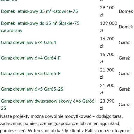
29 100
Domek letniskowy 35 m² Katowice-75
Domek
zł
Domek letniskowy do 35 m² Śląskie-75
129 000
Domek
całoroczny
zł
16 700
Garaż drewniany 6×4 Gar64
Garaż
zł
16 700
Garaż drewniany 6×4 Gar64-F
Garaż
zł
21 900
Garaż drewniany 6×5 Gar65-F
Garaż
zł
21 900
Garaż drewniany 6×5 Gar65-2S
Garaż
zł
Garaż drewniany dwustanowiskowy 6×6 Gar66-
23 990
Garaż
2S
zł
Nasze projekty można dowolnie modyfikować – dodając taras,
zadaszenie, pomieszczenie gospodarcze lub zmieniając układ
pomieszczeń. W ten sposób każdy klient z Kalisza może otrzymać