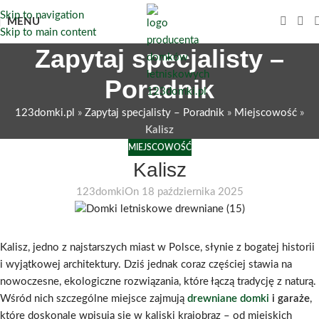
Skip to navigation
MENU
Skip to main content
Zapytaj specjalisty –
Poradnik
123domki.pl
»
Zapytaj specjalisty – Poradnik
»
Miejscowość
»
Kalisz
MIEJSCOWOŚĆ
Kalisz
123domki
On 18 października 2025
Kalisz, jedno z najstarszych miast w Polsce, słynie z bogatej historii
i wyjątkowej architektury. Dziś jednak coraz częściej stawia na
nowoczesne, ekologiczne rozwiązania, które łączą tradycję z naturą.
Wśród nich szczególne miejsce zajmują
drewniane domki
i garaże
,
które doskonale wpisują się w kaliski krajobraz – od miejskich