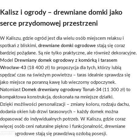
Kalisz i ogrody – drewniane domki jako
serce przydomowej przestrzeni
W Kaliszu, gdzie ogród jest dla wielu osób miejscem relaksu i
spotkań z bliskimi,
drewniane domki ogrodowe
stają się coraz
bardziej pożądane. Są nie tylko praktyczne, ale również dekoracyjne.
Model
Drewniany domek ogrodowy z komórką i tarasem
Wrocław-43
(18 400 zł) to propozycja dla tych, którzy lubią
spędzać czas na świeżym powietrzu – taras idealnie sprawdza się
jako miejsce na poranną kawę lub wieczorny odpoczynek.
Natomiast
Domek drewniany ogrodowy Toruń-34
(11 300 zł) to
kompaktowa konstrukcja, doskonała na mniejsze działki.
Dzięki możliwości personalizacji – zmiany koloru, rodzaju dachu,
dodania okien lub drzwi tarasowych – każdy domek można
dopasować do indywidualnych potrzeb. W Kaliszu, gdzie coraz
więcej osób ceni naturalne piękno i funkcjonalność, drewniane
domki ogrodowe stają się prawdziwą ozdobą posesji.