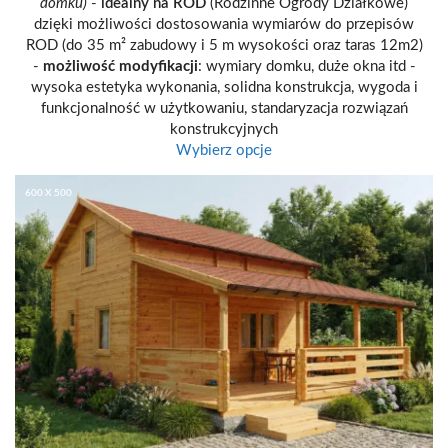
domku)
-
idealny na ROD
(Rodzinne Ogrody Działkowe)
dzięki możliwości dostosowania wymiarów do przepisów
ROD (do 35 m² zabudowy i 5 m wysokości oraz taras 12m2)
-
możliwość modyfikacji
: wymiary domku, duże okna itd
-
wysoka estetyka wykonania, solidna konstrukcja, wygoda i
funkcjonalność w użytkowaniu, standaryzacja rozwiązań
konstrukcyjnych
Wybierz opcje
600 X 500