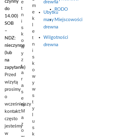
czynny
e
drewna
m
t
do
RODO
e
Ubytku
n
14.00)
k
masy
Miejscowości
i
SOB
l
s
drewna
–
e
k
t
Wilgotności
NDZ:
o
n
drewna
nieczynne
w
i
(lub
y
s
z
na
k
t
zapytanie)
o
a
Przed
w
r
wizytą
y
a
w
prosimy
s
s
o
e
t
wcześniejszy
m
y
M
kontakt:
l
a
często
u
z
jesteśmy
s
o
w
k
w