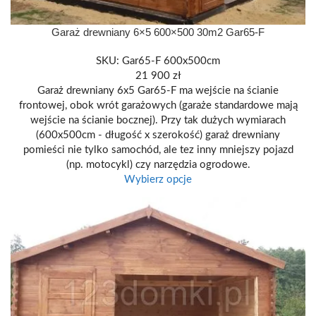
Garaż drewniany 6×5 600×500 30m2 Gar65-F
SKU:
Gar65-F 600x500cm
21 900
zł
Garaż drewniany 6x5 Gar65-F ma wejście na ścianie
frontowej, obok wrót garażowych (garaże standardowe mają
wejście na ścianie bocznej). Przy tak dużych wymiarach
(600x500cm - długość x szerokość) garaż drewniany
pomieści nie tylko samochód, ale tez inny mniejszy pojazd
(np. motocykl) czy narzędzia ogrodowe.
Wybierz opcje
600 X 400