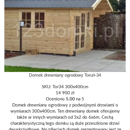
Domek drewniany ogrodowy Toruń-34
SKU:
Tor34 300x400cm
14 900
zł
Oceniono
5.00
na 5
Domek drewniany ogrodowy z podwójnymi drzwiami o
wymiarach 300x400cm. Ten drewniany domek oferujemy
także w innych wymiarach od 3x2 do 6x6m. Cechą
charakterystyczną tego domku są duże przeszklone drzwi
dwuskrzydłowe. Na zdjęciach domek prezentowany jest ze