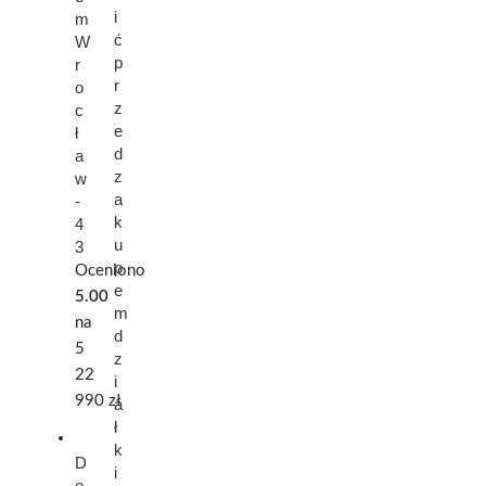
i
m
ć
W
p
r
r
o
z
c
e
ł
d
a
z
w
a
-
k
4
u
3
p
Oceniono
e
5.00
m
na
d
5
z
22
i
990
zł
a
ł
k
D
i
o