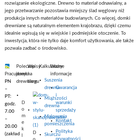
rozwiązanie ekologiczne. Drewno to materiał odnawialny, a
jego przetwarzanie pozostawia mniejszy ślad węglowy niż
produkcja innych materiałów budowlanych. Co więcej, domki
drewniane są naturalnym elementem krajobrazu, dzięki czemu
idealnie wpisują się w wiejskie i podmiejskie otoczenie. To
inwestycja, która nie tylko daje komfort użytkowania, ale także
pozwala zadbać o środowisko.
Polecane
Wpisy
Kalkulatory
Ważne
Pracujemy:
domki
na
informacje
Suszenia
PN
drewniane
blogu
drewna
Gwarancja
–
i
PT:
Miąższości
D
warunki
godz.
drewna
o
sprzedaży
7.00
m
Malowania
–
Kontakt
e
pomieszczenia
20.00
k
Polityka
D
(zakład
Skurczu
l
o
prywatności