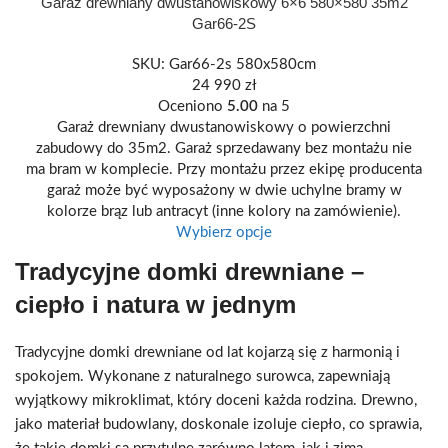
Garaż drewniany dwustanowiskowy 6×6 580×580 35m2
Gar66-2S
SKU:
Gar66-2s 580x580cm
24 990
zł
Oceniono
5.00
na 5
Garaż drewniany dwustanowiskowy o powierzchni
zabudowy do 35m2. Garaż sprzedawany bez montażu nie
ma bram w komplecie. Przy montażu przez ekipę producenta
garaż może być wyposażony w dwie uchylne bramy w
kolorze brąz lub antracyt (inne kolory na zamówienie).
Wybierz opcje
Tradycyjne domki drewniane –
ciepło i natura w jednym
Tradycyjne domki drewniane od lat kojarzą się z harmonią i
spokojem. Wykonane z naturalnego surowca, zapewniają
wyjątkowy mikroklimat, który doceni każda rodzina. Drewno,
jako materiał budowlany, doskonale izoluje ciepło, co sprawia,