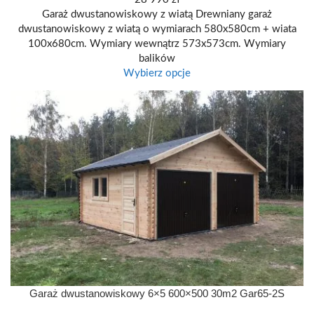
Garaż dwustanowiskowy z wiatą Drewniany garaż
dwustanowiskowy z wiatą o wymiarach 580x580cm + wiata
100x680cm. Wymiary wewnątrz 573x573cm. Wymiary
balików
Wybierz opcje
600 X 500
Garaż dwustanowiskowy 6×5 600×500 30m2 Gar65-2S