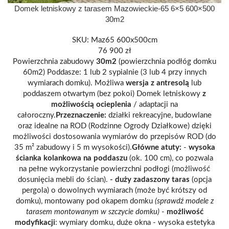
Domek letniskowy z tarasem Mazowieckie-65 6×5 600×500
30m2
SKU:
Maz65 600x500cm
76 900
zł
Powierzchnia zabudowy
30m2
(powierzchnia podłóg domku
60m2)
Poddasze: 1 lub 2 sypialnie (3 lub 4 przy innych
wymiarach domku). Możliwa
wersja z antresolą
lub
poddaszem otwartym (bez pokoi)
Domek letniskowy
z
możliwością ocieplenia
/ adaptacji na
całoroczny.
Przeznaczenie:
d
ziałki rekreacyjne, budowlane
oraz idealne na ROD (Rodzinne Ogrody Działkowe) dzięki
możliwości dostosowania wymiarów do przepisów ROD (do
35 m² zabudowy i 5 m wysokości).
Główne atuty:
-
wysoka
ścianka kolankowa na poddaszu
(ok. 100 cm), co pozwala
na pełne wykorzystanie powierzchni podłogi (możliwość
dosunięcia mebli do ścian).
- duży zadaszony taras
(opcja
pergola) o dowolnych wymiarach (może być krótszy od
domku), montowany pod okapem domku
(sprawdź modele z
tarasem montowanym w szczycie domku)
-
możliwość
modyfikacji
: wymiary domku, duże okna
- wysoka estetyka