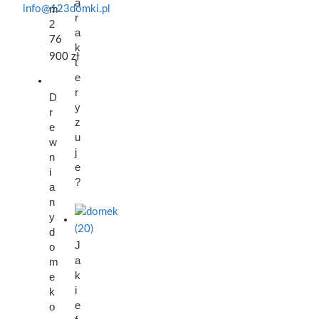
a
m
info@123domki.pl
r
2
a
76
k
900
zł
t
e
r
D
y
r
z
e
u
w
j
n
e
i
?
a
n
y
d
J
o
a
m
k
e
i
k
e
o