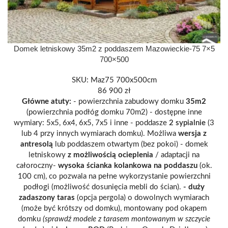
Domek letniskowy 35m2 z poddaszem Mazowieckie-75 7×5
700×500
SKU:
Maz75 700x500cm
86 900
zł
Główne atuty:
- powierzchnia zabudowy domku
35m2
(powierzchnia podłóg domku 70m2) - dostępne inne
wymiary: 5x5, 6x4, 6x5, 7x5 i inne
- poddasze
2 sypialnie
(3
lub 4 przy innych wymiarach domku). Możliwa
wersja z
antresolą
lub poddaszem otwartym (bez pokoi) - domek
letniskowy
z możliwością ocieplenia
/ adaptacji na
całoroczny
-
wysoka ścianka kolankowa na poddaszu
(ok.
100 cm), co pozwala na pełne wykorzystanie powierzchni
podłogi (możliwość dosunięcia mebli do ścian).
- duży
zadaszony taras
(opcja
pergola) o dowolnych wymiarach
(może być krótszy od domku), montowany pod okapem
domku
(sprawdź modele z tarasem montowanym w szczycie