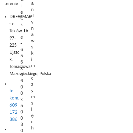
a
terenie
i
n
e
d
DREWMAR
c
y
s.c.
k
n
i
Teklów 1A
a
e
97-
w
-
225
s
6
Ujazd
k
5
i
k.
6
m
Tomaszowa
x
–
Mazowieckiego,
5
Polska
c
6
z
0
y
tel.
0
m
kom.
x
s
609
5
i
0
172
ę
0
386
c
3
h
0