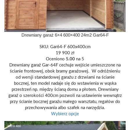
Drewniany garaż 6×4 600×400 24m2 Gar64-F
SKU:
Gar64-F 600x400cm
19 900
zł
Oceniono
5.00
na 5
Drewniany garaż Gar-64F cechuje wejście umieszczone na
ścianie frontowej, obok bramy garażowej. W odróżnieniu
od wersji standardowej garażu z drzwiami na ścianie
bocznej, ten model nadaje się do wstawienia w wąska
przestrzeń np. między ścianą domu a płotem. Drewniany
garaż o szerokości 400cm pozwoli na ustawienie wewnątrz
przy ścianie bocznej garażu małego warsztatu, regałów do
przechowywania albo szafek na narzędzia.
Wybierz opcje
300 X 400