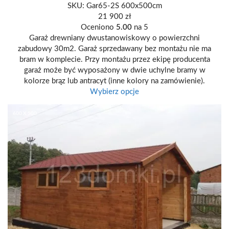
SKU:
Gar65-2S 600x500cm
21 900
zł
Oceniono
5.00
na 5
Garaż drewniany dwustanowiskowy o powierzchni
zabudowy 30m2. Garaż sprzedawany bez montażu nie ma
bram w komplecie. Przy montażu przez ekipę producenta
garaż może być wyposażony w dwie uchylne bramy w
kolorze brąz lub antracyt (inne kolory na zamówienie).
Wybierz opcje
600 X 500