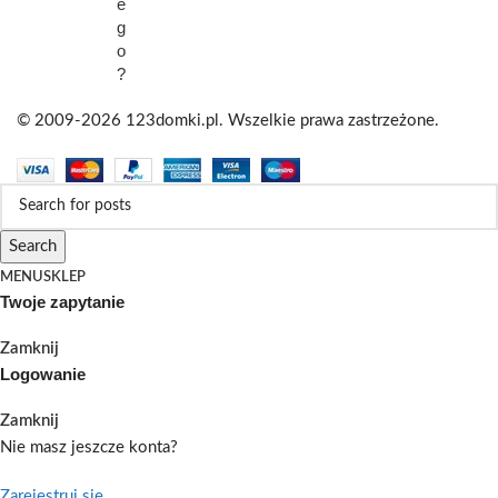
e
g
o
?
© 2009-2026 123domki.pl. Wszelkie prawa zastrzeżone.
Search
MENU
SKLEP
Twoje zapytanie
Zamknij
Logowanie
Zamknij
Nie masz jeszcze konta?
Zarejestruj się