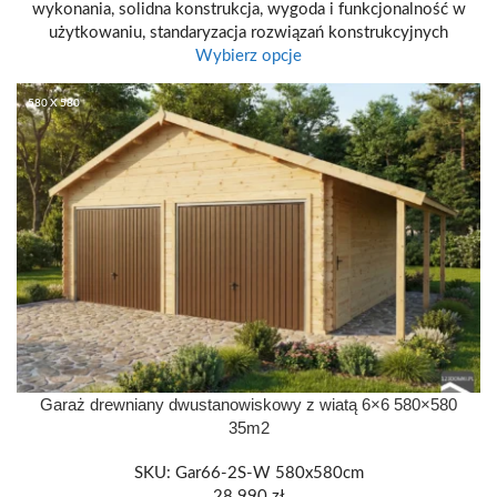
wykonania, solidna konstrukcja, wygoda i funkcjonalność w
użytkowaniu, standaryzacja rozwiązań konstrukcyjnych
Wybierz opcje
580 X 580
Garaż drewniany dwustanowiskowy z wiatą 6×6 580×580
35m2
SKU:
Gar66-2S-W 580x580cm
28 990
zł