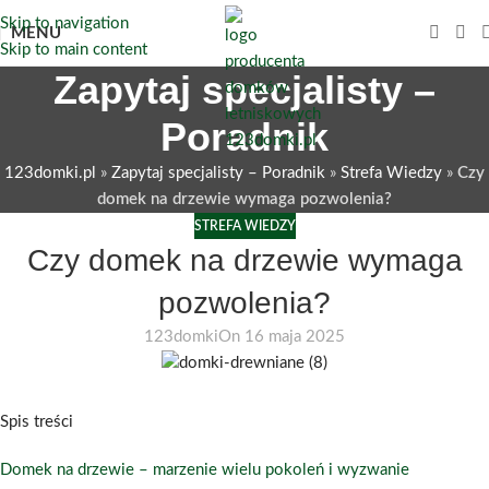
Skip to navigation
MENU
Skip to main content
Zapytaj specjalisty –
Poradnik
123domki.pl
»
Zapytaj specjalisty – Poradnik
»
Strefa Wiedzy
»
Czy
domek na drzewie wymaga pozwolenia?
STREFA WIEDZY
Czy domek na drzewie wymaga
pozwolenia?
123domki
On 16 maja 2025
Spis treści
Domek na drzewie – marzenie wielu pokoleń i wyzwanie