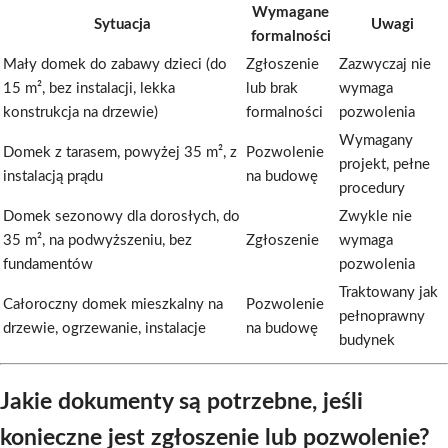
Wymagane
Sytuacja
Uwagi
formalności
Mały domek do zabawy dzieci (do
Zgłoszenie
Zazwyczaj nie
15 m², bez instalacji, lekka
lub brak
wymaga
konstrukcja na drzewie)
formalności
pozwolenia
Wymagany
Domek z tarasem, powyżej 35 m², z
Pozwolenie
projekt, pełne
instalacją prądu
na budowę
procedury
Domek sezonowy dla dorosłych, do
Zwykle nie
35 m², na podwyższeniu, bez
Zgłoszenie
wymaga
fundamentów
pozwolenia
Traktowany jak
Całoroczny domek mieszkalny na
Pozwolenie
pełnoprawny
drzewie, ogrzewanie, instalacje
na budowę
budynek
Jakie dokumenty są potrzebne, jeśli
konieczne jest zgłoszenie lub pozwolenie?