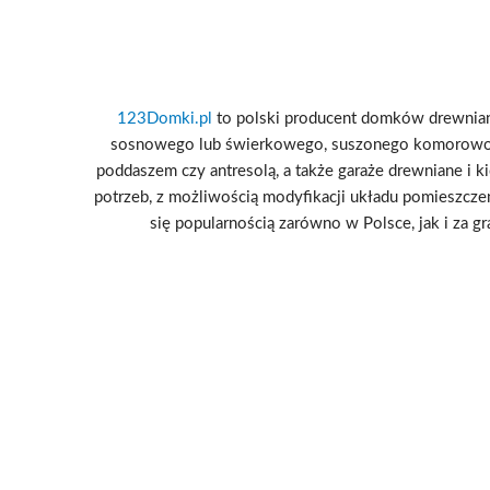
123Domki.pl
to polski producent domków drewniany
sosnowego lub świerkowego, suszonego komorowo i
poddaszem czy antresolą, a także garaże drewniane i k
potrzeb, z możliwością modyfikacji układu pomieszcze
się popularnością zarówno w Polsce, jak i za g