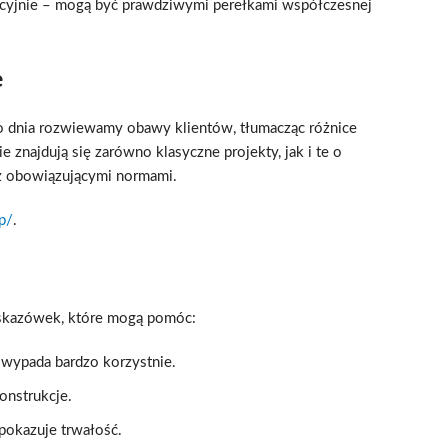
ycyjnie – mogą być prawdziwymi perełkami współczesnej
e
ego dnia rozwiewamy obawy klientów, tłumacząc różnice
 znajdują się zarówno klasyczne projekty, jak i te o
 z obowiązującymi normami.
p/
.
wskazówek, które mogą pomóc:
wypada bardzo korzystnie.
onstrukcje.
 pokazuje trwałość.