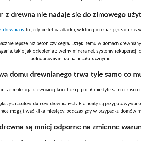
m z drewna nie nadaje się do zimowego uży
 drewniany
to jedynie letnia altanka, w której można spędzać czas 
znie lepsze niż beton czy cegła. Dzięki temu w domach drewnianych
a, takie jak ocieplenia z wełny mineralnej, systemy rekuperacji c
pełnoprawnymi domami całorocznymi.
wa domu drewnianego trwa tyle samo co 
ę, że realizacja drewnianej konstrukcji pochłonie tyle samo czasu i 
iększych atutów domów drewnianych. Elementy są przygotowywane 
prace mogą trwać kilka miesięcy, podczas gdy w przypadku domów m
 drewna są mniej odporne na zmienne waru