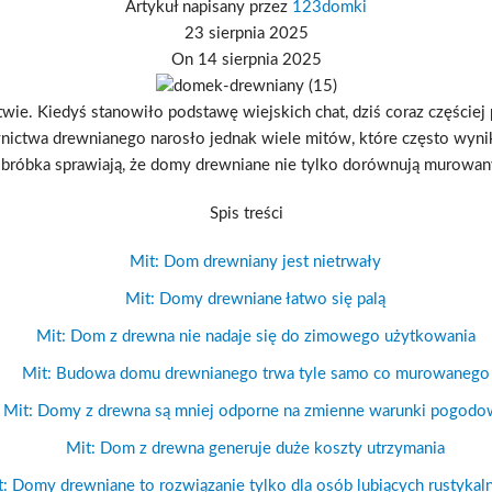
Artykuł napisany przez
123domki
23 sierpnia 2025
On 14 sierpnia 2025
ie. Kiedyś stanowiło podstawę wiejskich chat, dziś coraz częście
ictwa drewnianego narosło jednak wiele mitów, które często wynika
róbka sprawiają, że domy drewniane nie tylko dorównują murowan
Spis treści
Mit: Dom drewniany jest nietrwały
Mit: Domy drewniane łatwo się palą
Mit: Dom z drewna nie nadaje się do zimowego użytkowania
Mit: Budowa domu drewnianego trwa tyle samo co murowanego
Mit: Domy z drewna są mniej odporne na zmienne warunki pogodo
Mit: Dom z drewna generuje duże koszty utrzymania
: Domy drewniane to rozwiązanie tylko dla osób lubiących rustykaln