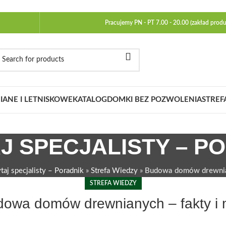
Pracujemy PN - PT 7.00 - 20.00 (zakład produ
ANE I LETNISKOWE
KATALOG
DOMKI BEZ POZWOLENIA
STREF
J SPECJALISTY – P
taj specjalisty – Poradnik
»
Strefa Wiedzy
»
Budowa domów drewnian
STREFA WIEDZY
owa domów drewnianych – fakty i 