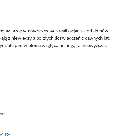
j pojawia się w nowoczesnych realizacjach – od domów
ją z niewiedzy albo złych doświadczeń z dawnych lat.
ym, ale pod wieloma względami mogą je przewyższać.
we
y styl