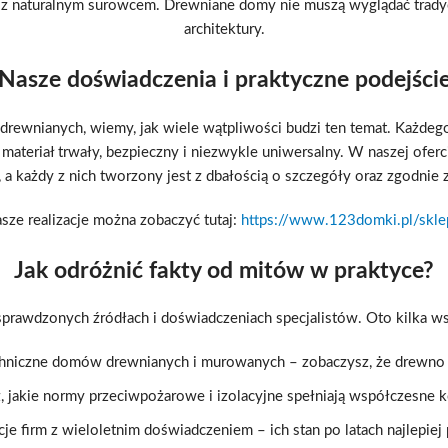
ą z naturalnym surowcem. Drewniane domy nie muszą wyglądać trad
architektury.
Nasze doświadczenia i praktyczne podejści
ów drewnianych, wiemy, jak wiele wątpliwości budzi ten temat. Każd
ateriał trwały, bezpieczny i niezwykle uniwersalny. W naszej ofercie
a każdy z nich tworzony jest z dbałością o szczegóły oraz zgodnie
sze realizacje można zobaczyć tutaj:
https://www.123domki.pl/skle
Jak odróżnić fakty od mitów w praktyce?
sprawdzonych źródłach i doświadczeniach specjalistów. Oto kilka 
hniczne domów drewnianych i murowanych – zobaczysz, że drewno 
, jakie normy przeciwpożarowe i izolacyjne spełniają współczesne k
acje firm z wieloletnim doświadczeniem – ich stan po latach najlepiej