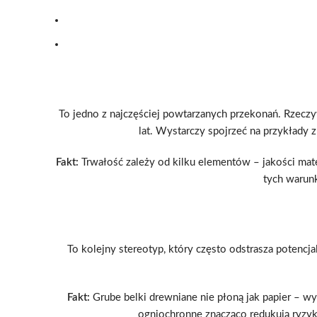
To jedno z najczęściej powtarzanych przekonań. Rzeczy
lat. Wystarczy spojrzeć na przykłady z
Fakt:
Trwałość zależy od kilku elementów – jakości mater
tych warunk
To kolejny stereotyp, który często odstrasza potencj
Fakt:
Grube belki drewniane nie płoną jak papier – w
ogniochronne znacząco redukują ryzy