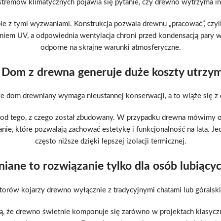
stremów klimatycznych pojawia się pytanie, czy drewno wytrzyma in
 z tymi wyzwaniami. Konstrukcja pozwala drewnu „pracować”, czyli
aniem UV, a odpowiednia wentylacja chroni przed kondensacją pary 
odporne na skrajne warunki atmosferyczne.
 Dom z drewna generuje duże koszty utrzy
e dom drewniany wymaga nieustannej konserwacji, a to wiąże się 
 od tego, z czego został zbudowany. W przypadku drewna mówimy 
anie, które pozwalają zachować estetykę i funkcjonalność na lata.
często niższe dzięki lepszej izolacji termicznej.
ane to rozwiązanie tylko dla osób lubiącyc
orów kojarzy drewno wyłącznie z tradycyjnymi chatami lub góralsk
ją, że drewno świetnie komponuje się zarówno w projektach klasyczn