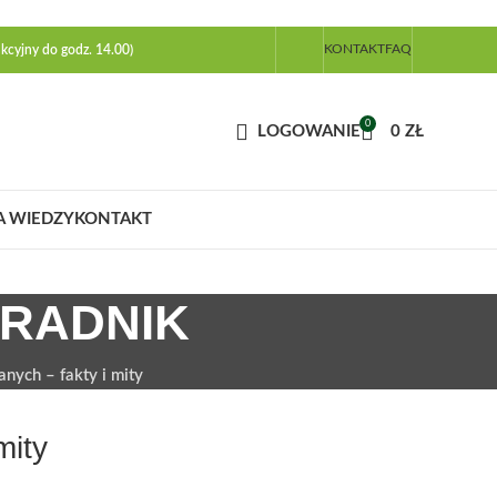
KONTAKT
FAQ
kcyjny do godz. 14.00)
0
LOGOWANIE
0
ZŁ
A WIEDZY
KONTAKT
ORADNIK
ych – fakty i mity
mity