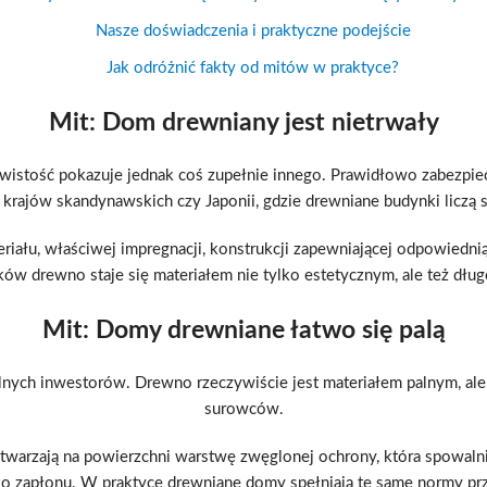
Nasze doświadczenia i praktyczne podejście
Jak odróżnić fakty od mitów w praktyce?
Mit: Dom drewniany jest nietrwały
wistość pokazuje jednak coś zupełnie innego. Prawidłowo zabezpiecz
 krajów skandynawskich czy Japonii, gdzie drewniane budynki liczą set
iału, właściwej impregnacji, konstrukcji zapewniającej odpowiednią
ów drewno staje się materiałem nie tylko estetycznym, ale też dł
Mit: Domy drewniane łatwo się palą
alnych inwestorów. Drewno rzeczywiście jest materiałem palnym, ale
surowców.
ytwarzają na powierzchni warstwę zwęglonej ochrony, która spowaln
ko zapłonu. W praktyce drewniane domy spełniają te same normy p