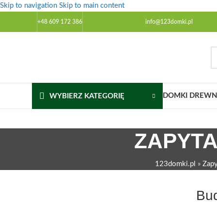
Skip to navigation
Skip to main content
+48 609 172 386
info@123domki.pl
DOMKI DREWNI
WYBIERZ KATEGORIĘ
ZAPYTA
123domki.pl
»
Zapy
Bud