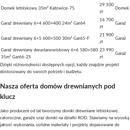
29 100
Domek letniskowy 35m² Katowice-75
Domek
zł
16 700
Garaż drewniany 6×4 600×400 24m² Gar64
Garaż
zł
21 900
Garaż drewniany 6×5 600×500 30m² Gar65-F
Garaż
zł
Garaż drewniany dwustanowiskowy 6×6 580×580
23 990
Garaż
35m² Gar66-2S
zł
Dzięki różnorodności dostępnych opcji, każdy znajdzie projekt
dostosowany do swoich potrzeb i budżetu.
Nasza oferta domów drewnianych pod
klucz
Jako producent od lat tworzymy domki drewniane letniskowe,
całoroczne, garaże oraz domki na działki ROD. Stawiamy na wysoką
jakość wykonania, solidne materiały i projekty dopasowane do