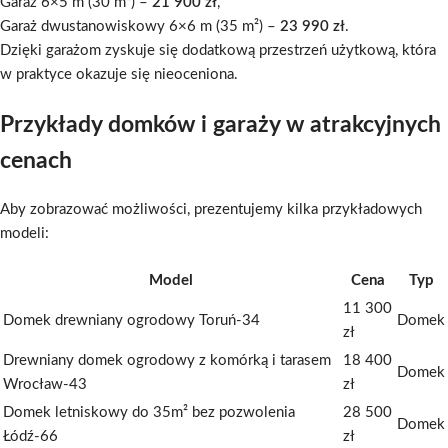
Garaż 6×5 m (30 m²) –
21 900 zł
,
Garaż dwustanowiskowy 6×6 m (35 m²) –
23 990 zł
.
Dzięki garażom zyskuje się dodatkową przestrzeń użytkową, która
w praktyce okazuje się nieoceniona.
Przykłady domków i garaży w atrakcyjnych
cenach
Aby zobrazować możliwości, prezentujemy kilka przykładowych
modeli:
Model
Cena
Typ
11 300
Domek drewniany ogrodowy Toruń-34
Domek
zł
Drewniany domek ogrodowy z komórką i tarasem
18 400
Domek
Wrocław-43
zł
Domek letniskowy do 35m² bez pozwolenia
28 500
Domek
Łódź-66
zł