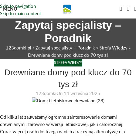
Skip to navigation
MENU
Skip to main content
Zapytaj specjalisty –
Poradnik
123domki.pl
»
Zapytaj specjalisty – Poradnik
»
Strefa Wiedzy
»
Drewniane domy pod klucz do 70 tys zł
STREFA WIEDZY
Drewniane domy pod klucz do 70
tys zł
123domki
On 14 września 2025
Od kilku lat zauważamy ogromne zainteresowanie domami
drewnianymi, zarówno w wersji letniskowej, jak i całorocznej.
Coraz więcej osób dostrzega w nich atrakcyjną alternatywę dla