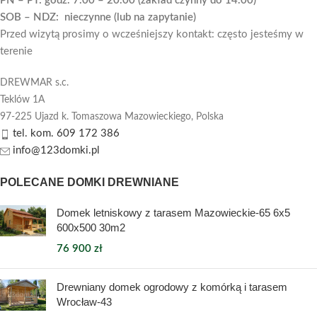
PN – PT: godz. 7.00 – 20.00 (zakład czynny do 14.00)
SOB – NDZ: nieczynne (lub na zapytanie)
Przed wizytą prosimy o wcześniejszy kontakt: często jesteśmy w
terenie
DREWMAR s.c.
Teklów 1A
97-225 Ujazd k. Tomaszowa Mazowieckiego,
Polska
tel. kom. 609 172 386
info@123domki.pl
POLECANE DOMKI DREWNIANE
Domek letniskowy z tarasem Mazowieckie-65 6x5
600x500 30m2
76 900
zł
Drewniany domek ogrodowy z komórką i tarasem
Wrocław-43