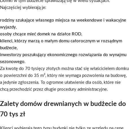
Domki w tym budżecie sprawdzają się w wielu sytuacjach.
Najczęściej wybierają je:
rodziny szukające własnego miejsca na weekendowe i wakacyjne
wyjazdy
,
osoby chcące mieć domek na działce ROD
,
klienci, którzy marzą o małym domu całorocznym w rozsądnym
budżecie
,
inwestorzy poszukujący ekonomicznego rozwiązania do wynajmu
sezonowego
.
Za kwotę do 70 tysięcy złotych można stać się właścicielem domku
o powierzchni do 35 m², który nie wymaga pozwolenia na budowę,
a jedynie zgłoszenia. To ogromne ułatwienie dla osób, które nie
chcą przechodzić przez długie procedury administracyjne.
Zalety domów drewnianych w budżecie do
70 tys zł
Klienci wybierają tego typu budynki nie tylko ze względu na cenę.