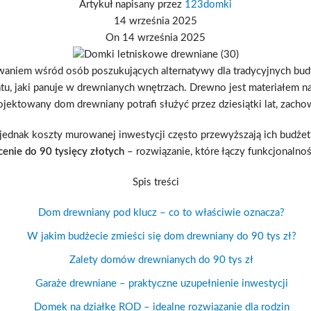
Artykuł napisany przez
123domki
14 września 2025
On 14 września 2025
aniem wśród osób poszukujących alternatywy dla tradycyjnych bud
u, jaki panuje w drewnianych wnętrzach. Drewno jest materiałem na
jektowany dom drewniany potrafi służyć przez dziesiątki lat, zach
dnak koszty murowanej inwestycji często przewyższają ich budżet.
enie do 90 tysięcy złotych
– rozwiązanie, które łączy funkcjonalnoś
Spis treści
Dom drewniany pod klucz – co to właściwie oznacza?
W jakim budżecie zmieści się dom drewniany do 90 tys zł?
Zalety domów drewnianych do 90 tys zł
Garaże drewniane – praktyczne uzupełnienie inwestycji
Domek na działkę ROD – idealne rozwiązanie dla rodzin