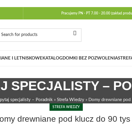
Pracujemy PN - PT 7.00 - 20.00 (zakład produ
ANE I LETNISKOWE
KATALOG
DOMKI BEZ POZWOLENIA
STREF
J SPECJALISTY – P
pytaj specjalisty – Poradnik
»
Strefa Wiedzy
»
Domy drewniane pod k
STREFA WIEDZY
omy drewniane pod klucz do 90 tys 