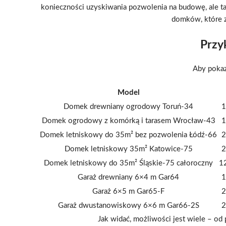
konieczności uzyskiwania pozwolenia na budowę, ale ta
domków, które 
Przy
Aby pokaz
Model
Domek drewniany ogrodowy Toruń-34
1
Domek ogrodowy z komórką i tarasem Wrocław-43
1
Domek letniskowy do 35m² bez pozwolenia Łódź-66
2
Domek letniskowy 35m² Katowice-75
2
Domek letniskowy do 35m² Śląskie-75 całoroczny
1
Garaż drewniany 6×4 m Gar64
1
Garaż 6×5 m Gar65-F
2
Garaż dwustanowiskowy 6×6 m Gar66-2S
2
Jak widać, możliwości jest wiele – o