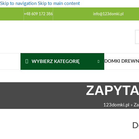
Skip to navigation
Skip to main content
+48 609 172 386
info@123domki.pl
DOMKI DREWNI
WYBIERZ KATEGORIĘ
ZAPYTA
123domki.pl
»
Za
D