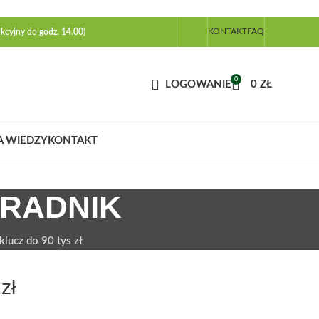
KONTAKT
FAQ
kcyjny do godz. 14.00)
0
LOGOWANIE
0
ZŁ
A WIEDZY
KONTAKT
ORADNIK
lucz do 90 tys zł
zł