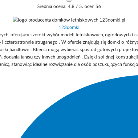
Średnia ocena:
4.8
/ 5. ocen
56
123domki
ch, oferujący szeroki wybór modeli letniskowych, ogrodowych i c
 czterostronnie struganego
.
W ofercie znajdują się domki o różnych
ioski handlowe
.
Klienci mogą wybierać spośród gotowych projekt
ń, dodania tarasu czy innych udogodnień
.
Dzięki solidnej konstrukc
ranicą, stanowiąc idealne rozwiązanie dla osób poszukujących funkc