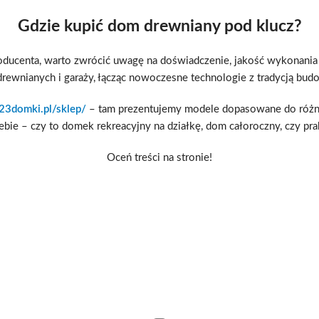
Gdzie kupić dom drewniany pod klucz?
roducenta, warto zwrócić uwagę na doświadczenie, jakość wykonania or
ewnianych i garaży, łącząc nowoczesne technologie z tradycją bu
23domki.pl/sklep/
– tam prezentujemy modele dopasowane do różny
iebie – czy to domek rekreacyjny na działkę, dom całoroczny, czy pr
Oceń treści na stronie!