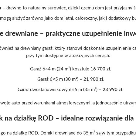
a
– drewno to naturalny surowiec, dzięki czemu dom jest przyjazny 
mogą służyć zarówno jako dom letni, całoroczny, jak i dodatkowy 
e drewniane – praktyczne uzupełnienie inwe
wnież na drewniany garaż, który stanowi doskonałe uzupełnienie cał
przy tym dostępne w atrakcyjnych cenach:
Garaż 6×4 m (24 m²) kosztuje
16 700 zł
,
Garaż 6×5 m (30 m²) –
21 900 zł
,
Garaż dwustanowiskowy 6×6 m (35 m²) –
23 990 zł
.
 swoje auto przed warunkami atmosferycznymi, a jednocześnie utrzym
 na działkę ROD – idealne rozwiązanie dla 
go na działkę ROD. Domki drewniane do 35 m² są w tym przypadku 