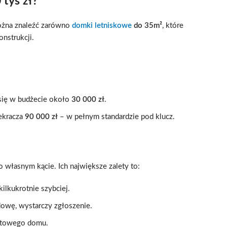
 tys zł?
ożna znaleźć zarówno
domki letniskowe
do 35m²
, które
onstrukcji.
się w budżecie około
30 000 zł
.
ekracza
90 000 zł
– w pełnym standardzie pod klucz.
 własnym kącie. Ich największe zalety to:
lkukrotnie szybciej.
owę, wystarczy zgłoszenie.
gotowego domu.