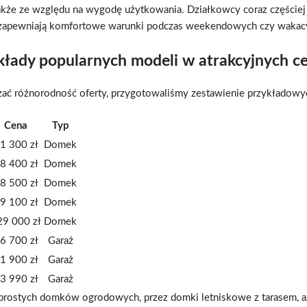
kże ze względu na wygodę użytkowania. Działkowcy coraz częściej 
zapewniają komfortowe warunki podczas weekendowych czy wakac
kłady popularnych modeli w atrakcyjnych c
ać różnorodność oferty, przygotowaliśmy zestawienie przykładowy
Cena
Typ
1 300 zł
Domek
8 400 zł
Domek
8 500 zł
Domek
9 100 zł
Domek
29 000 zł
Domek
6 700 zł
Garaż
1 900 zł
Garaż
3 990 zł
Garaż
d prostych domków ogrodowych, przez domki letniskowe z tarasem, aż