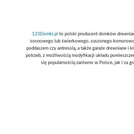
123Domki.pl
to polski producent domków drewniany
sosnowego lub świerkowego, suszonego komorowo i
poddaszem czy antresolą, a także garaże drewniane i k
potrzeb, z możliwością modyfikacji układu pomieszcze
się popularnością zarówno w Polsce, jak i za g