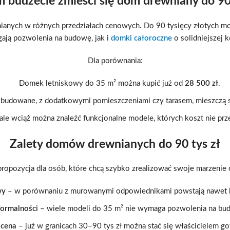
 budżecie zmieści się dom drewniany do 90
ianych w różnych przedziałach cenowych. Do 90 tysięcy złotych m
ają pozwolenia na budowę, jak i
domki całoroczne
o solidniejszej k
Dla porównania:
Domek letniskowy do 35 m² można kupić już od
28 500 zł
.
ozbudowane, z dodatkowymi pomieszczeniami czy tarasem, mieszczą 
le wciąż można znaleźć funkcjonalne modele, których koszt nie prz
Zalety domów drewnianych do 90 tys zł
ropozycja dla osób, które chcą szybko zrealizować swoje marzenie o
wy
– w porównaniu z murowanymi odpowiednikami powstają nawet ki
ormalności
– wiele modeli do 35 m² nie wymaga pozwolenia na bud
 cena
– już w granicach 30–90 tys zł można stać się właścicielem 