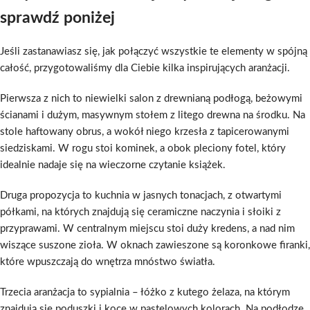
sprawdź poniżej
Jeśli zastanawiasz się, jak połączyć wszystkie te elementy w spójną
całość, przygotowaliśmy dla Ciebie kilka inspirujących aranżacji.
Pierwsza z nich to niewielki salon z drewnianą podłogą, beżowymi
ścianami i dużym, masywnym stołem z litego drewna na środku. Na
stole haftowany obrus, a wokół niego krzesła z tapicerowanymi
siedziskami. W rogu stoi kominek, a obok pleciony fotel, który
idealnie nadaje się na wieczorne czytanie książek.
Druga propozycja to kuchnia w jasnych tonacjach, z otwartymi
półkami, na których znajdują się ceramiczne naczynia i słoiki z
przyprawami. W centralnym miejscu stoi duży kredens, a nad nim
wiszące suszone zioła. W oknach zawieszone są koronkowe firanki,
które wpuszczają do wnętrza mnóstwo światła.
Trzecia aranżacja to sypialnia – łóżko z kutego żelaza, na którym
znajdują się poduszki i koce w pastelowych kolorach. Na podłodze