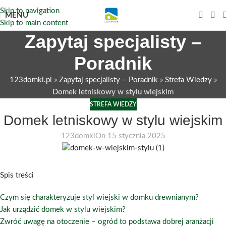
Skip to navigation
MENU
Skip to main content
Zapytaj specjalisty –
Poradnik
123domki.pl
»
Zapytaj specjalisty – Poradnik
»
Strefa Wiedzy
»
Domek letniskowy w stylu wiejskim
STREFA WIEDZY
Domek letniskowy w stylu wiejskim
123domki
On 15 stycznia 2025
Spis treści
Czym się charakteryzuje styl wiejski w domku drewnianym?
Jak urządzić domek w stylu wiejskim?
Zwróć uwagę na otoczenie – ogród to podstawa dobrej aranżacji