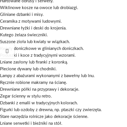
Haftowane obrusy i serwety.
Wiklinowe kosze na owoce lub drobiazgi.
Gliniane dzbanki i misy.
Ceramika z motywami ludowymi.
Drewniane łyżki i deski do krojenia.
Kutego żelaza świeczniki.
Suszone zioła lub kwiaty w wiązkach.
Kwiaty doniczkowe w glinianych doniczkach.
Poduszki i koce z tradycyjnymi wzorami.
Lniane zasłony lub firanki z koronką.
Plecione dywany lub chodniki.
Lampy z abażurami wykonanymi z bawełny lub lnu.
Ręcznie robione makramy na ścianę.
Drewniane półki na przyprawy i dekoracje.
Zegar ścienny w stylu retro.
Dzbanki z emalii w tradycyjnych kolorach.
Figurki lub ozdoby z drewna, np. ptaszki czy zwierzęta.
Stare narzędzia rolnicze jako dekoracje ścienne.
Lniane serwetki i bieżniki na stół.