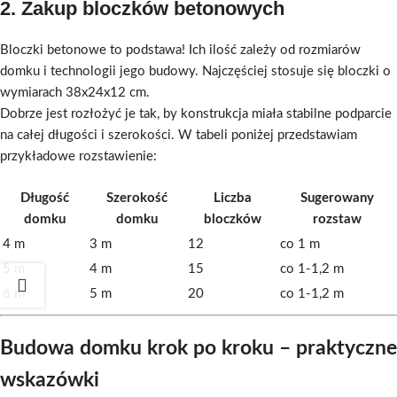
2.
Zakup bloczków betonowych
Bloczki betonowe to podstawa! Ich ilość zależy od rozmiarów
domku i technologii jego budowy. Najczęściej stosuje się bloczki o
wymiarach 38x24x12 cm.
Dobrze jest rozłożyć je tak, by konstrukcja miała stabilne podparcie
na całej długości i szerokości. W tabeli poniżej przedstawiam
przykładowe rozstawienie:
Długość
Szerokość
Liczba
Sugerowany
domku
domku
bloczków
rozstaw
4 m
3 m
12
co 1 m
5 m
4 m
15
co 1-1,2 m
6 m
5 m
20
co 1-1,2 m
Budowa domku krok po kroku – praktyczne
wskazówki