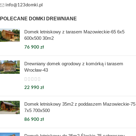
info@123domki.pl
POLECANE DOMKI DREWNIANE
Domek letniskowy z tarasem Mazowieckie-65 6x5
600x500 30m2
76 900
zł
Drewniany domek ogrodowy z komórką i tarasem
Wrocław-43
22 990
zł
Domek letniskowy 35m2 z poddaszem Mazowieckie-75
7x5 700x500
86 900
zł
Domek letniskowy do 35m2 Śląskie-75 całoroczny