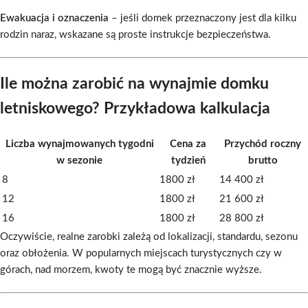
Ewakuacja i oznaczenia
– jeśli domek przeznaczony jest dla kilku
rodzin naraz, wskazane są proste instrukcje bezpieczeństwa.
Ile można zarobić na wynajmie domku
letniskowego? Przykładowa kalkulacja
Liczba wynajmowanych tygodni
Cena za
Przychód roczny
w sezonie
tydzień
brutto
8
1800 zł
14 400 zł
12
1800 zł
21 600 zł
16
1800 zł
28 800 zł
Oczywiście, realne zarobki zależą od lokalizacji, standardu, sezonu
oraz obłożenia. W popularnych miejscach turystycznych czy w
górach, nad morzem, kwoty te mogą być znacznie wyższe.