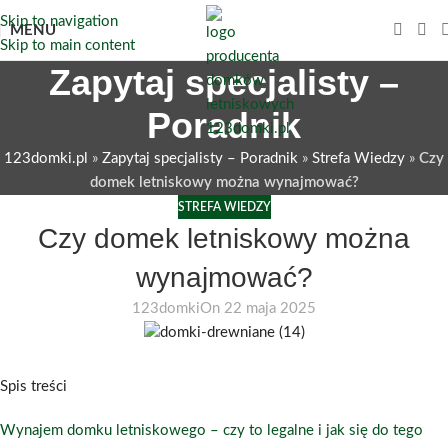
Skip to navigation
MENU
Skip to main content
Zapytaj specjalisty –
Poradnik
123domki.pl
»
Zapytaj specjalisty – Poradnik
»
Strefa Wiedzy
»
Czy
domek letniskowy można wynajmować?
STREFA WIEDZY
Czy domek letniskowy można
wynajmować?
123domki
On 22 maja 2025
Spis treści
Wynajem domku letniskowego – czy to legalne i jak się do tego