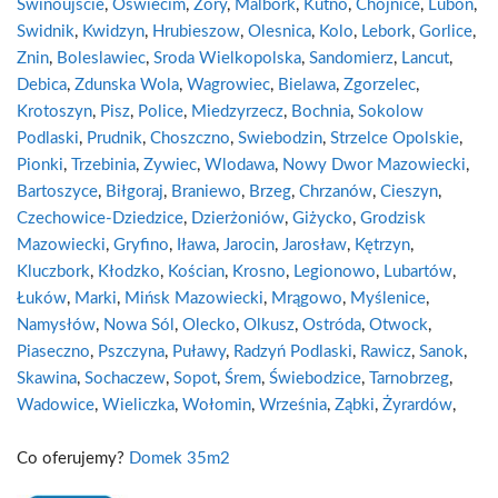
Swinoujscie
,
Oswiecim
,
Zory
,
Malbork
,
Kutno
,
Chojnice
,
Lubon
,
Swidnik
,
Kwidzyn
,
Hrubieszow
,
Olesnica
,
Kolo
,
Lebork
,
Gorlice
,
Znin
,
Boleslawiec
,
Sroda Wielkopolska
,
Sandomierz
,
Lancut
,
Debica
,
Zdunska Wola
,
Wagrowiec
,
Bielawa
,
Zgorzelec
,
Krotoszyn
,
Pisz
,
Police
,
Miedzyrzecz
,
Bochnia
,
Sokolow
Podlaski
,
Prudnik
,
Choszczno
,
Swiebodzin
,
Strzelce Opolskie
,
Pionki
,
Trzebinia
,
Zywiec
,
Wlodawa
,
Nowy Dwor Mazowiecki
,
Bartoszyce
,
Biłgoraj
,
Braniewo
,
Brzeg
,
Chrzanów
,
Cieszyn
,
Czechowice-Dziedzice
,
Dzierżoniów
,
Giżycko
,
Grodzisk
Mazowiecki
,
Gryfino
,
Iława
,
Jarocin
,
Jarosław
,
Kętrzyn
,
Kluczbork
,
Kłodzko
,
Kościan
,
Krosno
,
Legionowo
,
Lubartów
,
Łuków
,
Marki
,
Mińsk Mazowiecki
,
Mrągowo
,
Myślenice
,
Namysłów
,
Nowa Sól
,
Olecko
,
Olkusz
,
Ostróda
,
Otwock
,
Piaseczno
,
Pszczyna
,
Puławy
,
Radzyń Podlaski
,
Rawicz
,
Sanok
,
Skawina
,
Sochaczew
,
Sopot
,
Śrem
,
Świebodzice
,
Tarnobrzeg
,
Wadowice
,
Wieliczka
,
Wołomin
,
Września
,
Ząbki
,
Żyrardów
,
Co oferujemy?
Domek 35m2