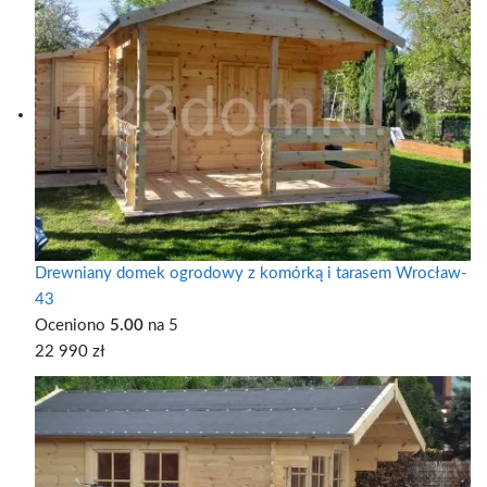
Drewniany domek ogrodowy z komórką i tarasem Wrocław-
43
Oceniono
5.00
na 5
22 990
zł