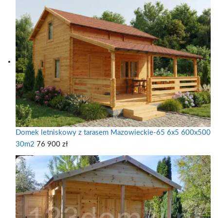
Domek letniskowy z tarasem Mazowieckie-65 6x5 600x500
30m2
76 900
zł