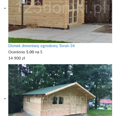
Domek drewniany ogrodowy Toruń-34
Oceniono
5.00
na 5
14 900
zł