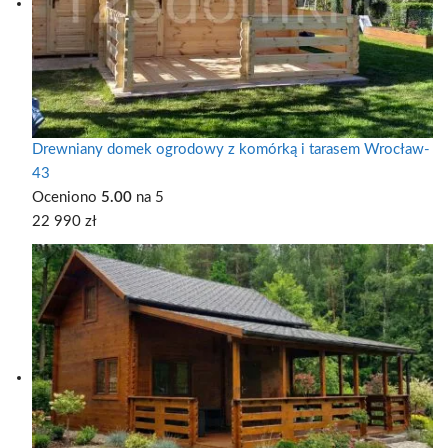
Drewniany domek ogrodowy z komórką i tarasem Wrocław-
43
Oceniono
5.00
na 5
22 990
zł