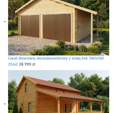
Garaż drewniany dwustanowiskowy z wiatą 6x6 580x580
35m2
28 990
zł