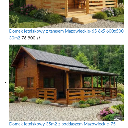
Domek letniskowy z tarasem Mazowieckie-65 6x5 600x500
30m2
76 900
zł
Domek letniskowy 35m2 z poddaszem Mazowieckie-75