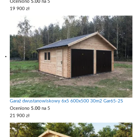
Oceniono
5.00
na 5
19 900
zł
Garaż dwustanowiskowy 6x5 600x500 30m2 Gar65-2S
Oceniono
5.00
na 5
21 900
zł