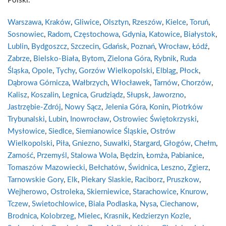
Polski.
Warszawa
,
Kraków
,
Gliwice
,
Olsztyn
,
Rzeszów
,
Kielce
,
Toruń
,
Sosnowiec
,
Radom
,
Częstochowa
,
Gdynia
,
Katowice
,
Białystok
,
Lublin
,
Bydgoszcz
,
Szczecin
,
Gdańsk
,
Poznań
,
Wrocław
,
Łódź
,
Zabrze
,
Bielsko-Biała
,
Bytom
,
Zielona Góra
,
Rybnik
,
Ruda
Śląska
,
Opole
,
Tychy
,
Gorzów Wielkopolski
,
Elbląg
,
Płock
,
Dąbrowa Górnicza
,
Wałbrzych
,
Włocławek
,
Tarnów
,
Chorzów
,
Kalisz
,
Koszalin
,
Legnica
,
Grudziądz
,
Słupsk
,
Jaworzno
,
Jastrzębie-Zdrój
,
Nowy Sącz
,
Jelenia Góra
,
Konin
,
Piotrków
Trybunalski
,
Lubin
,
Inowrocław
,
Ostrowiec Świętokrzyski
,
Mysłowice
,
Siedlce
,
Siemianowice Śląskie
,
Ostrów
Wielkopolski
,
Piła
,
Gniezno
,
Suwałki
,
Stargard
,
Głogów
,
Chełm
,
Zamość
,
Przemyśl
,
Stalowa Wola
,
Będzin
,
Łomża
,
Pabianice
,
Tomaszów Mazowiecki
,
Bełchatów
,
Świdnica
,
Leszno
,
Zgierz
,
Tarnowskie Gory
,
Elk
,
Piekary Slaskie
,
Raciborz
,
Pruszkow
,
Wejherowo
,
Ostroleka
,
Skierniewice
,
Starachowice
,
Knurow
,
Tczew
,
Swietochlowice
,
Biala Podlaska
,
Nysa
,
Ciechanow
,
Brodnica
,
Kolobrzeg
,
Mielec
,
Krasnik
,
Kedzierzyn Kozle
,