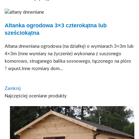
Altanka ogrodowa 3×3 czterokątna lub
sześciokątna
Altana drewniana ogrodowa (na działkę) o wymiarach 3×3m lub
4×3m (inne wymiary na życzenie) wykonana z suszonego
komorowo, struganego balika sosnowego, łączonego na pióro
? wpust.Inne rozmiary dom...
Zamknij
Najczęściej oceniane produkty