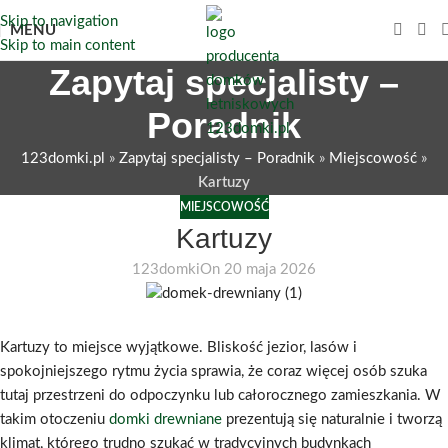
Skip to navigation
MENU
Skip to main content
Zapytaj specjalisty –
Poradnik
123domki.pl
»
Zapytaj specjalisty – Poradnik
»
Miejscowość
»
Kartuzy
MIEJSCOWOŚĆ
Kartuzy
123domki
On 20 maja 2026
Kartuzy to miejsce wyjątkowe. Bliskość jezior, lasów i
spokojniejszego rytmu życia sprawia, że coraz więcej osób szuka
tutaj przestrzeni do odpoczynku lub całorocznego zamieszkania. W
takim otoczeniu
domki drewniane
prezentują się naturalnie i tworzą
klimat, którego trudno szukać w tradycyjnych budynkach