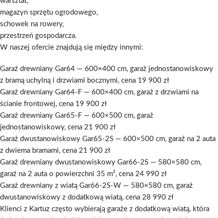
warsztat,
magazyn sprzętu ogrodowego,
schowek na rowery,
przestrzeń gospodarcza.
W naszej ofercie znajdują się między innymi:
Garaż drewniany Gar64 — 600×400 cm, garaż jednostanowiskowy
z bramą uchylną i drzwiami bocznymi, cena 19 900 zł
Garaż drewniany Gar64-F — 600×400 cm, garaż z drzwiami na
ścianie frontowej, cena 19 900 zł
Garaż drewniany Gar65-F — 600×500 cm, garaż
jednostanowiskowy, cena 21 900 zł
Garaż dwustanowiskowy Gar65-2S — 600×500 cm, garaż na 2 auta
z dwiema bramami, cena 21 900 zł
Garaż drewniany dwustanowiskowy Gar66-2S — 580×580 cm,
garaż na 2 auta o powierzchni 35 m², cena 24 990 zł
Garaż drewniany z wiatą Gar66-2S-W — 580×580 cm, garaż
dwustanowiskowy z dodatkową wiatą, cena 28 990 zł
Klienci z Kartuz często wybierają garaże z dodatkową wiatą, która