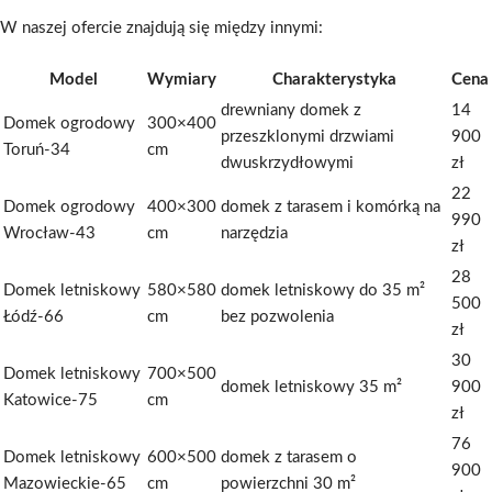
W naszej ofercie znajdują się między innymi:
Model
Wymiary
Charakterystyka
Cena
drewniany domek z
14
Domek ogrodowy
300×400
przeszklonymi drzwiami
900
Toruń-34
cm
dwuskrzydłowymi
zł
22
Domek ogrodowy
400×300
domek z tarasem i komórką na
990
Wrocław-43
cm
narzędzia
zł
28
Domek letniskowy
580×580
domek letniskowy do 35 m²
500
Łódź-66
cm
bez pozwolenia
zł
30
Domek letniskowy
700×500
domek letniskowy 35 m²
900
Katowice-75
cm
zł
76
Domek letniskowy
600×500
domek z tarasem o
900
Mazowieckie-65
cm
powierzchni 30 m²