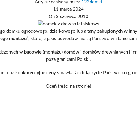
Artykuł napisany przez
123domki
11 marca 2024
On 3 czerwca 2010
go domku ogrodowego, działkowego lub altany
zakupionych w inny
nego montażu”
, której z jakiś powodów nie są Państwo w stanie sam
adczonych w
budowie (montażu) domów i domków drewnianych
i in
poza granicami Polski.
izm oraz
konkurencyjne ceny
sprawią, że dołączycie Państwo do gro
Oceń treści na stronie!