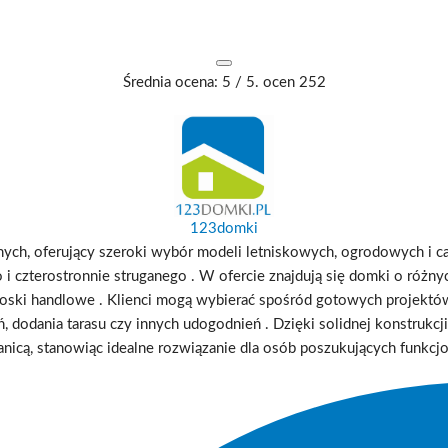
Średnia ocena:
5
/ 5. ocen
252
123domki
ch, oferujący szeroki wybór modeli letniskowych, ogrodowych i c
terostronnie struganego . W ofercie znajdują się domki o różnych r
 kioski handlowe . Klienci mogą wybierać spośród gotowych proje
, dodania tarasu czy innych udogodnień . Dzięki solidnej konstruk
ranicą, stanowiąc idealne rozwiązanie dla osób poszukujących funkc