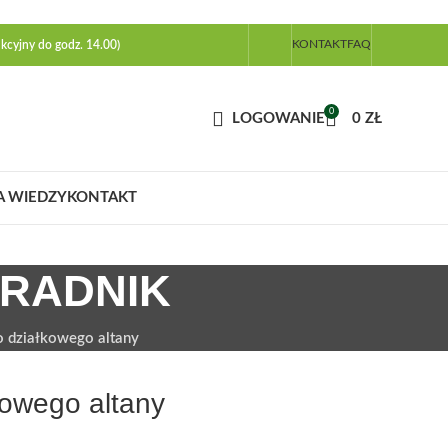
KONTAKT
FAQ
kcyjny do godz. 14.00)
0
LOGOWANIE
0
ZŁ
A WIEDZY
KONTAKT
ORADNIK
 działkowego altany
owego altany