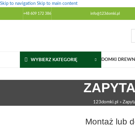
Skip to navigation
Skip to main content
+48 609 172 386
info@123domki.pl
DOMKI DREWNI
WYBIERZ KATEGORIĘ
ZAPYTA
123domki.pl
»
Zapyta
Montaż lub 