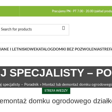
Pracujemy PN - PT 7.00 - 20.00 (zakład produ
ANE I LETNISKOWE
KATALOG
DOMKI BEZ POZWOLENIA
STREF
J SPECJALISTY – P
j specjalisty – Poradnik
»
Montaż lub demontaż domku ogrodowego
STREFA WIEDZY
demontaż domku ogrodowego działk