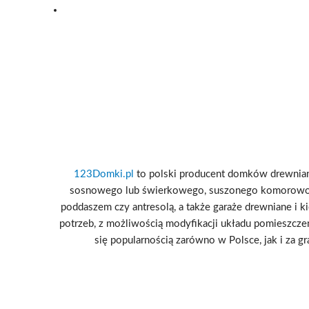
123Domki.pl
to polski producent domków drewniany
sosnowego lub świerkowego, suszonego komorowo i cz
poddaszem czy antresolą, a także garaże drewniane i
potrzeb, z możliwością modyfikacji układu pomieszczeń
się popularnością zarówno w Polsce, jak i za g