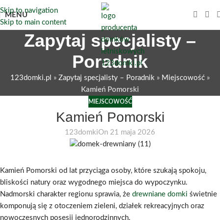
Skip to navigation
MENU
Skip to main content
Zapytaj specjalisty –
Poradnik
123domki.pl
»
Zapytaj specjalisty – Poradnik
»
Miejscowość
»
Kamień Pomorski
MIEJSCOWOŚĆ
Kamień Pomorski
123domki
On 21 maja 2026
Kamień Pomorski od lat przyciąga osoby, które szukają spokoju,
bliskości natury oraz wygodnego miejsca do wypoczynku.
Nadmorski charakter regionu sprawia, że
drewniane domki
świetnie
komponują się z otoczeniem zieleni, działek rekreacyjnych oraz
nowoczesnych posesji jednorodzinnych.