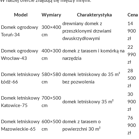
W naszej ofercie znajdują się między innymi:
Model
Wymiary
Charakterystyka
Cena
drewniany domek z
14
Domek ogrodowy
300×400
przeszklonymi drzwiami
900
Toruń-34
cm
dwuskrzydłowymi
zł
22
Domek ogrodowy
400×300
domek z tarasem i komórką na
990
Wrocław-43
cm
narzędzia
zł
28
Domek letniskowy
580×580
domek letniskowy do 35 m²
500
Łódź-66
cm
bez pozwolenia
zł
30
Domek letniskowy
700×500
domek letniskowy 35 m²
900
Katowice-75
cm
zł
76
Domek letniskowy
600×500
domek z tarasem o
900
Mazowieckie-65
cm
powierzchni 30 m²
zł