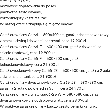
atrakcyjny wygląd,
możliwość dopasowania do posesji,
praktyczne zastosowanie,
korzystniejszy koszt realizacji.
W naszej ofercie znajdują się między innymi:
Garaż drewniany Gar64 — 600×400 cm, garaż jednostanowiskowy
z bramą uchylną i drzwiami bocznymi, cena 19 900 zł
Garaż drewniany Gar64-F — 600×400 cm, garaż z drzwiami na
ścianie frontowej, cena 19 900 zł
Garaż drewniany Gar65-F — 600×500 cm, garaż
jednostanowiskowy, cena 21 900 zł
Garaż dwustanowiskowy Gar65-2S — 600×500 cm, garaż na 2 auta
z dwiema bramami, cena 21 900 zł
Garaż drewniany dwustanowiskowy Gar66-2S — 580×580 cm,
garaż na 2 auta o powierzchni 35 m², cena 24 990 zł
Garaż drewniany z wiatą Gar66-2S-W — 580×580 cm, garaż
dwustanowiskowy z dodatkową wiatą, cena 28 990 zł
W praktyce garaż drewniany bardzo często pełni kilka funkcji