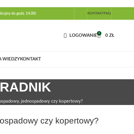
KONTAKT
FAQ
kcyjny do godz. 14.00)
0
LOGOWANIE
0
ZŁ
A WIEDZY
KONTAKT
ORADNIK
uspadowy, jednospadowy czy kopertowy?
nospadowy czy kopertowy?