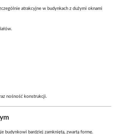
czególnie atrakcyjne w budynkach z dużymi oknami
riałów.
az nośność konstrukcji.
nym
je budynkowi bardziej zamkniętą, zwartą formę.