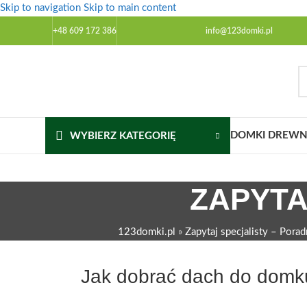
Skip to navigation
Skip to main content
+48 609 172 386
info@123domki.pl
DOMKI DREWNI
WYBIERZ KATEGORIĘ
ZAPYTA
123domki.pl
»
Zapytaj specjalisty – Porad
Jak dobrać dach do domk