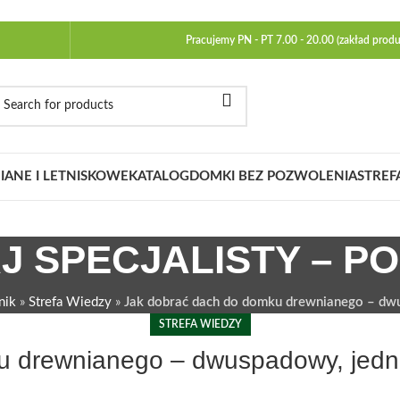
Pracujemy PN - PT 7.00 - 20.00 (zakład produ
ANE I LETNISKOWE
KATALOG
DOMKI BEZ POZWOLENIA
STREF
J SPECJALISTY – P
nik
»
Strefa Wiedzy
»
Jak dobrać dach do domku drewnianego – dw
STREFA WIEDZY
u drewnianego – dwuspadowy, jed