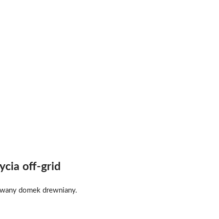
cia off-grid
towany domek drewniany.