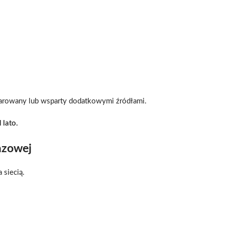
iarowany lub wsparty dodatkowymi źródłami.
 lato.
azowej
 siecią.