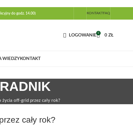
KONTAKT
FAQ
kcyjny do godz. 14.00)
0
LOGOWANIE
0
ZŁ
A WIEDZY
KONTAKT
ORADNIK
życia off-grid przez cały rok?
przez cały rok?