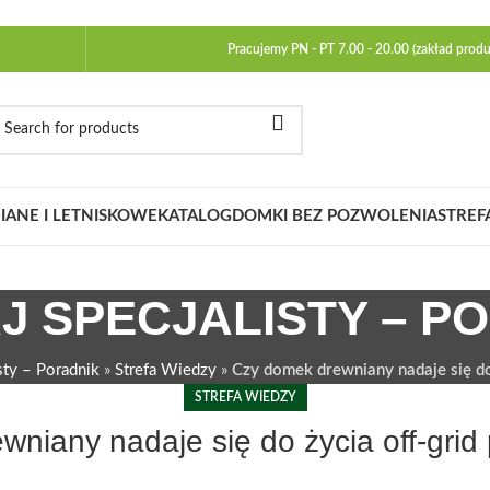
Pracujemy PN - PT 7.00 - 20.00 (zakład produ
ANE I LETNISKOWE
KATALOG
DOMKI BEZ POZWOLENIA
STREF
J SPECJALISTY – P
sty – Poradnik
»
Strefa Wiedzy
»
Czy domek drewniany nadaje się do 
STREFA WIEDZY
niany nadaje się do życia off-grid 