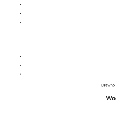
Drewno j
Wod