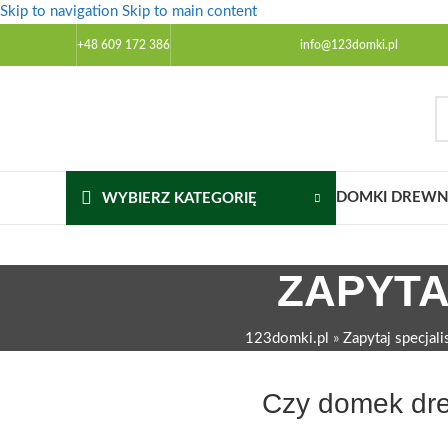
Skip to navigation
Skip to main content
+48 609 172 386
info@123domki.pl
DOMKI DREWNI
WYBIERZ KATEGORIĘ
ZAPYTA
123domki.pl
»
Zapytaj specjali
Czy domek drew